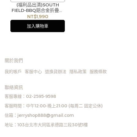
(福利品出清)SOUTH
平
FIELD-BBQ鋁合金折疊達
/
人桌#SF7310010903
NT$1,990
訂購注意事項 :此商品為特
加入購物車
價出售,不提供退換貨,建議直
接至門市購買
/
關於我們
商品流動性快且多個平台共
用庫存，偶有下單後缺貨情
我的帳戶
客服中心
退換貨辦法
隱私政策
服務條款
形，客服人員將立即與您聯
繫交期或更換商品，如無法
聯絡資訊
出貨，本公司將有權取消訂
客服專線：02-2595-9598
單，造成不便尚請見諒。如
客服時間：中午12:00-晚上21:00 (每周二 固定公休)
遇庫存不足無法下單，亦歡
信箱：jerryshop888@gmail.com
迎洽詢客服。
地址：103台北市大同區承德路三段30號1樓