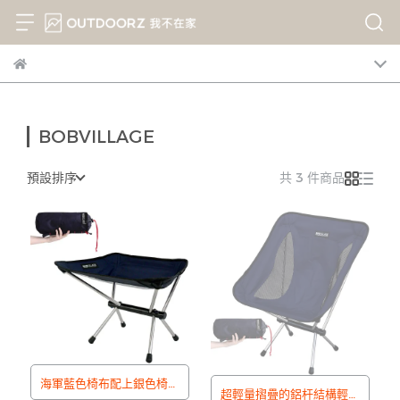
BOBVILLAGE
預設排序
共 3 件商品
海軍藍色椅布配上銀色椅腳
超輕量摺疊的鋁杆結構輕鬆