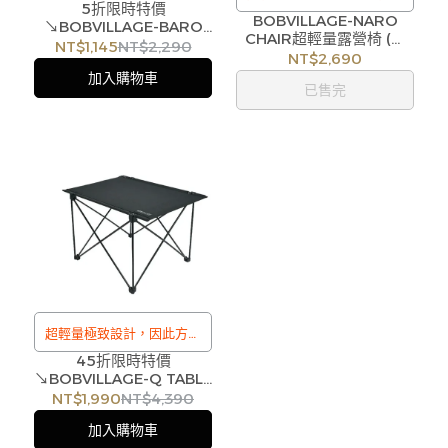
5折限時特價
/
BOBVILLAGE-NARO
設置
↘BOBVILLAGE-BARO
超輕量摺疊的鋁杆結構輕鬆
CHAIR超輕量露營椅 (三
CHAIR CORDURA 超輕量
/
NT$1,145
NT$2,290
色)
NT$2,690
設置
鋁合金露營椅 (NAVY海軍
訂購注意事項 :
加入購物車
藍色)
/
已售完
商品流動性快且多個平台共
訂購注意事項 :
用庫存，偶有下單後缺貨情
商品流動性快且多個平台共
形，客服人員將立即與您聯
用庫存，偶有下單後缺貨情
繫交期或更換商品，如無法
形，客服人員將立即與您聯
出貨，本公司將有權取消訂
繫交期或更換商品，如無法
單，造成不便尚請見諒。如
出貨，本公司將有權取消訂
遇庫存不足無法下單，亦歡
單，造成不便尚請見諒。如
迎洽詢客服。
遇庫存不足無法下單，亦歡
迎洽詢客服。
超輕量極致設計，因此方便
和容易攜帶任何戶外活動
45折限時特價
↘BOBVILLAGE-Q TABLE
/
超輕量露營桌 (兩色)
NT$1,990
NT$4,390
訂購注意事項 :
加入購物車
商品流動性快且多個平台共