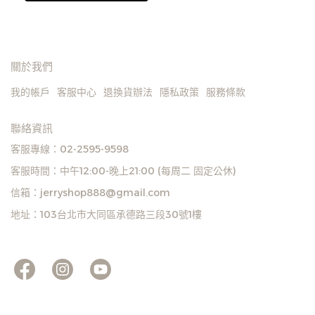
用庫存，偶有下單後缺貨情
形，客服人員將立即與您聯
繫交期或更換商品，如無法
出貨，本公司將有權取消訂
關於我們
單，造成不便尚請見諒。如
我的帳戶
客服中心
退換貨辦法
隱私政策
服務條款
遇庫存不足無法下單，亦歡
迎洽詢客服。
聯絡資訊
客服專線：02-2595-9598
客服時間：中午12:00-晚上21:00 (每周二 固定公休)
信箱：jerryshop888@gmail.com
地址：103台北市大同區承德路三段30號1樓