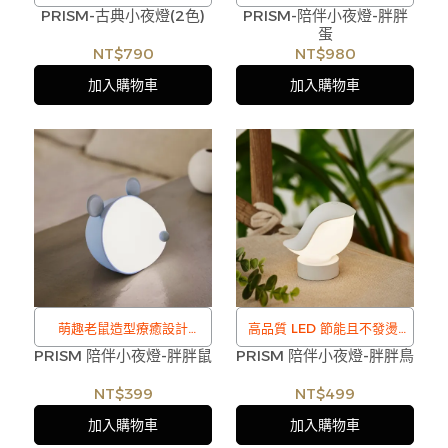
PRISM-古典小夜燈(2色)
/
PRISM-陪伴小夜燈-胖胖
擺飾
蛋
訂購注意事項 :
/
NT$790
NT$980
商品流動性快且多個平台共
訂購注意事項 :
加入購物車
加入購物車
用庫存，偶有下單後缺貨情
商品流動性快且多個平台共
形，客服人員將立即與您聯
用庫存，偶有下單後缺貨情
繫交期或更換商品，如無法
形，客服人員將立即與您聯
出貨，本公司將有權取消訂
繫交期或更換商品，如無法
單，造成不便尚請見諒。如
出貨，本公司將有權取消訂
遇庫存不足無法下單，亦歡
單，造成不便尚請見諒。如
迎洽詢客服。
遇庫存不足無法下單，亦歡
迎洽詢客服。
萌趣老鼠造型療癒設計
高品質 LED 節能且不發燙
PRISM 陪伴小夜燈-胖胖鼠
/
PRISM 陪伴小夜燈-胖胖鳥
/
訂購注意事項 :
訂購注意事項 :
NT$399
NT$499
商品流動性快且多個平台共
商品流動性快且多個平台共
加入購物車
加入購物車
用庫存，偶有下單後缺貨情
用庫存，偶有下單後缺貨情