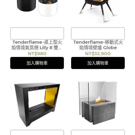
遇庫存不足無法下單，亦歡
遇庫存不足無法下單，亦歡
迎洽詢客服。
迎洽詢客服。
Tenderflame-桌上型火
/
Tenderflame-移動式火
/
焰情境氣氛燈 Lilly 8 雙杯
焰情境壁爐 Globe
訂購注意事項 :
訂購注意事項 :
組
NT$980
NT$32,900
商品流動性快且多個平台共
商品流動性快且多個平台共
加入購物車
加入購物車
用庫存，偶有下單後缺貨情
用庫存，偶有下單後缺貨情
形，客服人員將立即與您聯
形，客服人員將立即與您聯
繫交期或更換商品，如無法
繫交期或更換商品，如無法
出貨，本公司將有權取消訂
出貨，本公司將有權取消訂
單，造成不便尚請見諒。如
單，造成不便尚請見諒。如
遇庫存不足無法下單，亦歡
遇庫存不足無法下單，亦歡
迎洽詢客服。
迎洽詢客服。