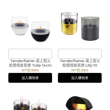
形，客服人員將立即與您聯
形，客服人員將立即與您聯
繫交期或更換商品，如無法
繫交期或更換商品，如無法
出貨，本公司將有權取消訂
出貨，本公司將有權取消訂
單，造成不便尚請見諒。如
單，造成不便尚請見諒。如
遇庫存不足無法下單，亦歡
遇庫存不足無法下單，亦歡
迎洽詢客服。
迎洽詢客服。
Tenderflame-桌上型火
/
Tenderflame-桌上型火
/
焰情境氣氛燈 Tulip 14cm
焰情境氣氛燈 Lilly 10
訂購注意事項 :
訂購注意事項 :
NT$1,680
NT$1,380
商品流動性快且多個平台共
商品流動性快且多個平台共
加入購物車
加入購物車
用庫存，偶有下單後缺貨情
用庫存，偶有下單後缺貨情
形，客服人員將立即與您聯
形，客服人員將立即與您聯
繫交期或更換商品，如無法
繫交期或更換商品，如無法
出貨，本公司將有權取消訂
出貨，本公司將有權取消訂
單，造成不便尚請見諒。如
單，造成不便尚請見諒。如