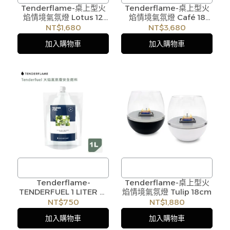
Tenderflame-桌上型火
/
Tenderflame-桌上型火
/
焰情境氣氛燈 Lotus 12
焰情境氣氛燈 Café 18
訂購注意事項 :
訂購注意事項 :
Oak
Oak
NT$1,680
NT$3,680
商品流動性快且多個平台共
商品流動性快且多個平台共
加入購物車
加入購物車
用庫存，偶有下單後缺貨情
用庫存，偶有下單後缺貨情
形，客服人員將立即與您聯
形，客服人員將立即與您聯
繫交期或更換商品，如無法
繫交期或更換商品，如無法
出貨，本公司將有權取消訂
出貨，本公司將有權取消訂
單，造成不便尚請見諒。如
單，造成不便尚請見諒。如
遇庫存不足無法下單，亦歡
遇庫存不足無法下單，亦歡
迎洽詢客服。
迎洽詢客服。
Tenderflame-
/
Tenderflame-桌上型火
/
TENDERFUEL 1 LITER 火
焰情境氣氛燈 Tulip 18cm
訂購注意事項 :
訂購注意事項 :
焰氣氛燈安全燃料 1 公升
NT$750
NT$1,880
商品流動性快且多個平台共
商品流動性快且多個平台共
#AH000C109OGI
加入購物車
加入購物車
用庫存，偶有下單後缺貨情
用庫存，偶有下單後缺貨情