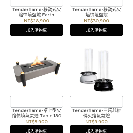
Tenderflame-移動式火
/
Tenderflame-移動式火
/
焰情境壁爐 Earth
焰情境壁爐
訂購注意事項 :
訂購注意事項 :
Freestanding 180
NT$28,900
NT$30,900
商品流動性快且多個平台共
商品流動性快且多個平台共
加入購物車
加入購物車
用庫存，偶有下單後缺貨情
用庫存，偶有下單後缺貨情
形，客服人員將立即與您聯
形，客服人員將立即與您聯
繫交期或更換商品，如無法
繫交期或更換商品，如無法
出貨，本公司將有權取消訂
出貨，本公司將有權取消訂
單，造成不便尚請見諒。如
單，造成不便尚請見諒。如
遇庫存不足無法下單，亦歡
遇庫存不足無法下單，亦歡
迎洽詢客服。
迎洽詢客服。
Tenderflame-桌上型火
/
Tenderflame-三燭芯旋
/
焰情境氣氛燈 Table 180
轉火焰氣氛燈
訂購注意事項 :
訂購注意事項 :
Cycloflame
NT$8,900
NT$9,900
商品流動性快且多個平台共
商品流動性快且多個平台共
加入購物車
加入購物車