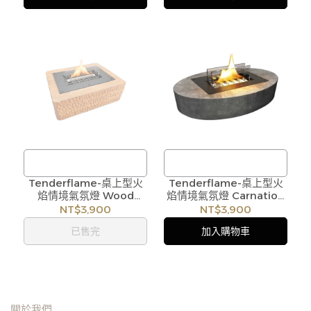
用庫存，偶有下單後缺貨情
用庫存，偶有下單後缺貨情
形，客服人員將立即與您聯
形，客服人員將立即與您聯
繫交期或更換商品，如無法
繫交期或更換商品，如無法
出貨，本公司將有權取消訂
出貨，本公司將有權取消訂
單，造成不便尚請見諒。如
單，造成不便尚請見諒。如
遇庫存不足無法下單，亦歡
遇庫存不足無法下單，亦歡
迎洽詢客服。
迎洽詢客服。
Tenderflame-桌上型火
/
Tenderflame-桌上型火
/
焰情境氣氛燈 Wood
焰情境氣氛燈 Carnation
訂購注意事項 :
訂購注意事項 :
Carving 90
90
NT$3,900
NT$3,900
商品流動性快且多個平台共
商品流動性快且多個平台共
已售完
加入購物車
用庫存，偶有下單後缺貨情
用庫存，偶有下單後缺貨情
形，客服人員將立即與您聯
形，客服人員將立即與您聯
繫交期或更換商品，如無法
繫交期或更換商品，如無法
出貨，本公司將有權取消訂
出貨，本公司將有權取消訂
關於我們
單，造成不便尚請見諒。如
單，造成不便尚請見諒。如