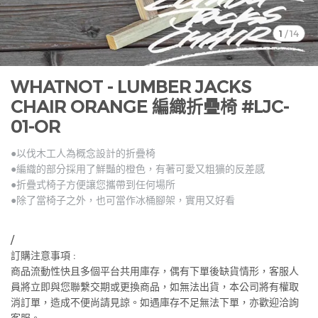
1
/
14
WHATNOT - LUMBER JACKS
CHAIR ORANGE 編織折疊椅 #LJC-
01-OR
●以伐木工人為概念設計的折疊椅
●編織的部分採用了鮮豔的橙色，有著可愛又粗獷的反差感
●折疊式椅子方便讓您攜帶到任何場所
●除了當椅子之外，也可當作冰桶腳架，實用又好看
/
訂購注意事項 :
商品流動性快且多個平台共用庫存，偶有下單後缺貨情形，客服人
員將立即與您聯繫交期或更換商品，如無法出貨，本公司將有權取
消訂單，造成不便尚請見諒。如遇庫存不足無法下單，亦歡迎洽詢