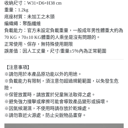
收納尺寸：W31×D6×H38 cm⁠
重量：1.2kg
底座材質：未加工之木頭
編織繩：聚酯纖維
負載能力：官方未設定負載重量，一般成年男性體重大約為
70 KG，70±10 KG體重的人乘坐是沒有問題的。
正常使用、保存，無特殊使用期限
誤差值：因人工丈量，尺寸/重量±5％內為正常範圍
【注意事項】
※請勿用於本產品原功能以外的用途。
※負載能力有限制，須注意勿超過規範範圍，以免發生危
險。
※保管放置時，請放置於兒童無法取得之處。
※避免強力撞擊或摩擦可能會導致產品變形或損壞。
※因氣候潮濕，不使用時請存放於乾燥處。
※請勿靠近火源處，防止尖銳物品畫穿。