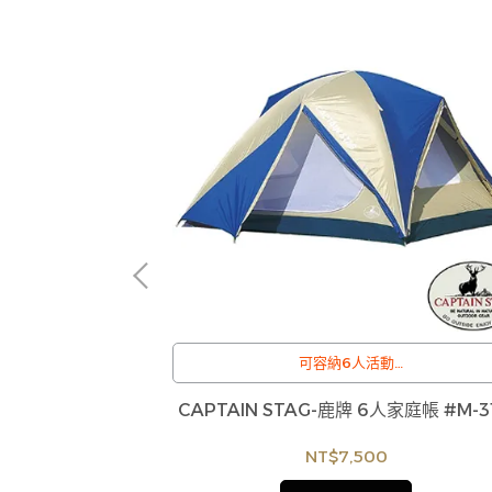
椅
可容納6人活動
/
:
訂購注意事項 :
adcanvas)
CAPTAIN STAG-鹿牌 6人家庭帳 #M-31
庫存，偶有下單後
商品流動性快且多個平台共用庫存，偶有下單
7
您聯繫交期或更換
缺貨情形，客服人員將立即與您聯繫交期或更
NT$7,500
有權取消訂單，造
商品，如無法出貨，本公司將有權取消訂單，
足無法下單，亦歡
成不便尚請見諒。如遇庫存不足無法下單，亦