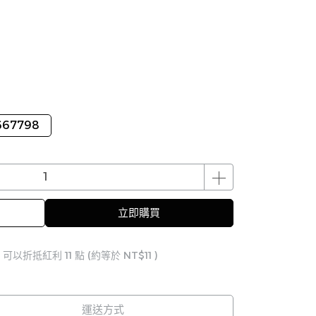
67798
立即購買
 」可以折抵紅利
11
點 (約等於
NT$11
)
運送方式