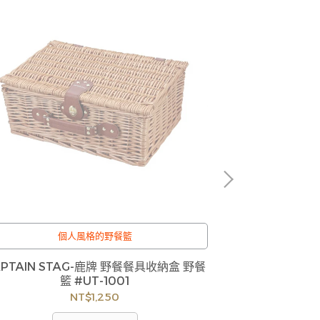
個人風格的野餐籃
APTAIN STAG-鹿牌 野餐餐具收納盒 野餐
LOGOS-組立
商品流動性快且
籃 #UT-1001
缺貨情形，客服
NT$1,250
商品，如無法出
成不便尚請見諒