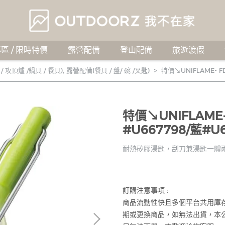
區 / 限時特價
露營配備
登山配備
旅遊渡假
 攻頂爐 /鍋具 / 餐具)
,
露營配備(餐具 / 盤/ 碗 /叉匙)
特價↘UNIFLAME- 
特價↘UNIFLAME
#U667798/藍#U6
耐熱矽膠湯匙，刮刀兼湯匙一體
訂購注意事項 :
商品流動性快且多個平台共用庫
期或更換商品，如無法出貨，本