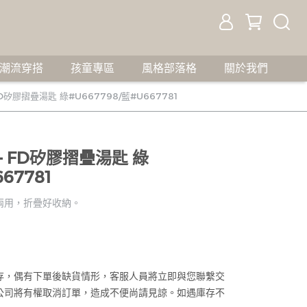
潮流穿搭
孩童專區
風格部落格
關於我們
FD矽膠摺疊湯匙 綠#U667798/藍#U667781
- FD矽膠摺疊湯匙 綠
67781
兩用，折疊好收納。
存，偶有下單後缺貨情形，客服人員將立即與您聯繫交
公司將有權取消訂單，造成不便尚請見諒。如遇庫存不