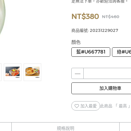
足無法下單，亦歡迎洽詢客服。
NT$380
NT$460
商品編號:
20231229027
顏色
藍#U667781
綠#U6
加入購物車
加入最愛
此商品 「 最高
規格說明