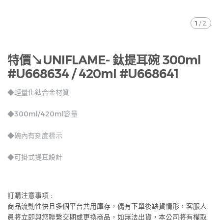
1
/
2
特價↘UNIFLAME- 鈦提耳碗 300ml
#U668634 / 420ml #U668641
◆輕量化鈦合金材質
◆300ml/420ml容量
◆碗內有刻度標示
◆可掛式提耳設計
訂購注意事項 :
商品流動性快且多個平台共用庫存，偶有下單後缺貨情形，客服人
員將立即與您聯繫交期或更換商品，如無法出貨，本公司將有權取