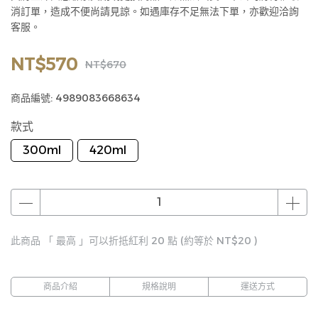
消訂單，造成不便尚請見諒。如遇庫存不足無法下單，亦歡迎洽詢
客服。
NT$570
NT$670
商品編號:
4989083668634
款式
300ml
420ml
此商品 「 最高 」可以折抵紅利
20
點 (約等於
NT$20
)
商品介紹
規格說明
運送方式