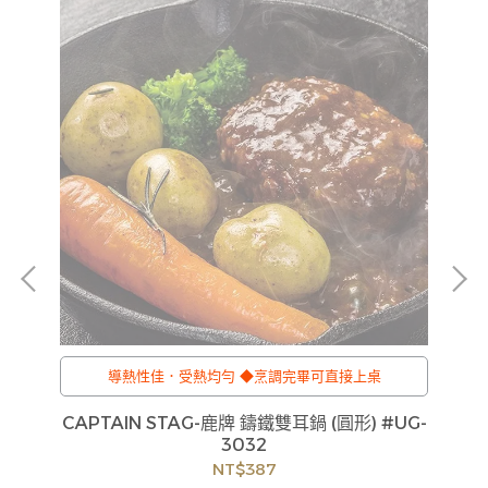
可
導熱性佳．受熱均勻 ◆烹調完畢可直接上桌
黑
CAPTAIN STAG-鹿牌 鑄鐵雙耳鍋 (圓形) #UG-
C
3032
貨
NT$387
如