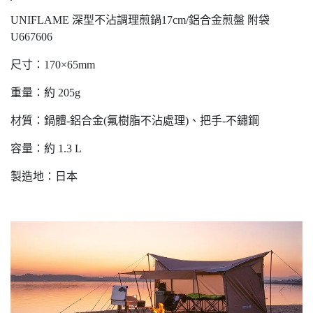
UNIFLAME 深型不沾調理煎鍋17cm/鋁合金煎盤 附袋
U667606
尺寸：170×65mm
重量：約 205g
材質：鍋體-鋁合金(氟樹脂不沾處理)、把手-不鏽鋼
容量：約 1.3 L
製造地：日本