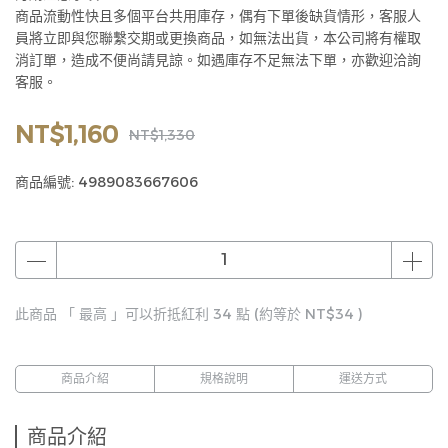
商品流動性快且多個平台共用庫存，偶有下單後缺貨情形，客服人
員將立即與您聯繫交期或更換商品，如無法出貨，本公司將有權取
消訂單，造成不便尚請見諒。如遇庫存不足無法下單，亦歡迎洽詢
客服。
NT$1,160
NT$1,330
商品編號:
4989083667606
此商品 「 最高 」可以折抵紅利
34
點 (約等於
NT$34
)
商品介紹
規格說明
運送方式
商品介紹