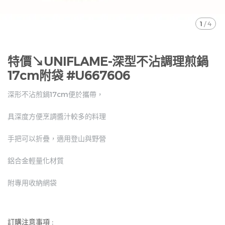
1
/
4
特價↘UNIFLAME-深型不沾調理煎鍋
17cm附袋 #U667606
深形不沾煎鍋17cm便於攜帶，
具深度方便烹調醬汁較多的料理
手把可以折疊，適用登山與野營
鋁合金輕量化材質
附專用收納網袋
訂購注意事項 :