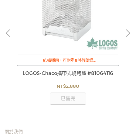
結構穩固，可耐重8吋荷蘭鍋
/
訂購注意事項 :
3L
LOGOS-Chaco攜帶式燒烤爐 #81064116
貨
商品流動性快且多個平台共用庫存，偶有下單後缺貨
如
情形，客服人員將立即與您聯繫交期或更換商品，如
NT$2,880
見
無法出貨，本公司將有權取消訂單，造成不便尚請見
諒。如遇庫存不足無法下單，亦歡迎洽詢客服。
已售完
關於我們