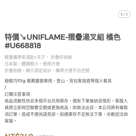
1
/
3
特價↘UNIFLAME-摺疊湯叉組 橘色
#U668818
輕量攜帶型湯匙+叉子， 折疊好收納
日本製，體積輕小，使用方便
折疊收納，鎖片固定設計，攜帶方便不佔空間
極輕巧!13g 推薦露營單飛、登山、背包客旅遊等個人餐具
/
訂購注意事項 :
商品流動性快且多個平台共用庫存，偶有下單後缺貨情形，客服人
員將立即與您聯繫交期或更換商品，如無法出貨，本公司將有權取
消訂單，造成不便尚請見諒。如遇庫存不足無法下單，亦歡迎洽詢
客服。