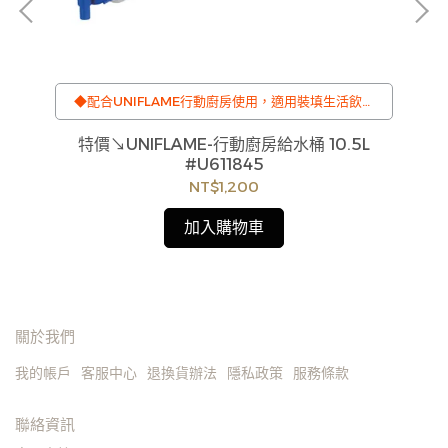
料
◆配合UNIFLAME行動廚房使用，適用裝填生活飲用
水
◆輕量方便.不占空間
特價↘UNIFLAME-行動廚房給水桶 10.5L
#U611845
NT$1,200
加入購物車
關於我們
我的帳戶
客服中心
退換貨辦法
隱私政策
服務條款
聯絡資訊