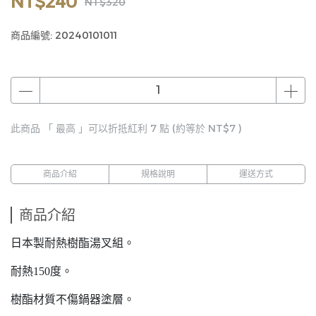
NT$240
NT$320
商品編號:
20240101011
此商品 「 最高 」可以折抵紅利
7
點 (約等於
NT$7
)
商品介紹
規格說明
運送方式
商品介紹
日本製耐熱樹酯湯叉組。
耐熱150度。
樹酯材質不傷鍋器塗層。