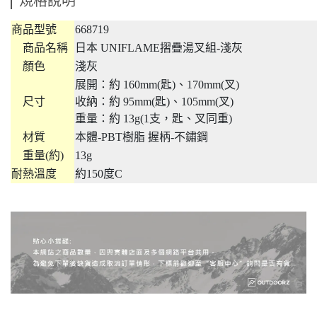
規格說明
商品型號
668719
商品名稱
日本 UNIFLAME摺疊湯叉組-淺灰
顏色
淺灰
展開：約 160mm(匙)、170mm(叉)
尺寸
收納：約 95mm(匙)、105mm(叉)
重量：約 13g(1支，匙、叉同重)
材質
本體-PBT樹脂 握柄-不鏽鋼
重量(約)
13g
耐熱溫度
約150度C