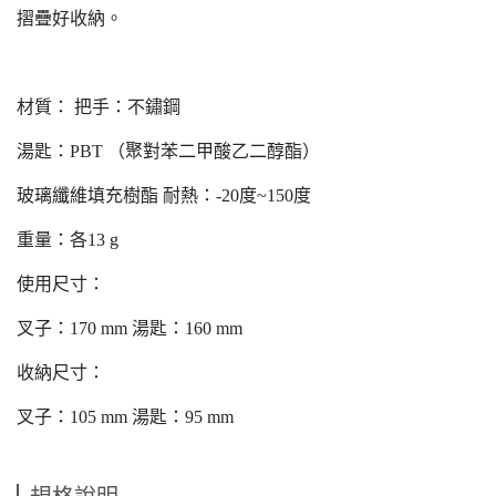
摺疊好收納。
材質： 把手：不鏽鋼
湯匙：PBT （聚對苯二甲酸乙二醇酯）
玻璃纖維填充樹酯 耐熱：-20度~150度
重量：各13 g
使用尺寸：
叉子：170 mm 湯匙：160 mm
收納尺寸：
叉子：105 mm 湯匙：95 mm