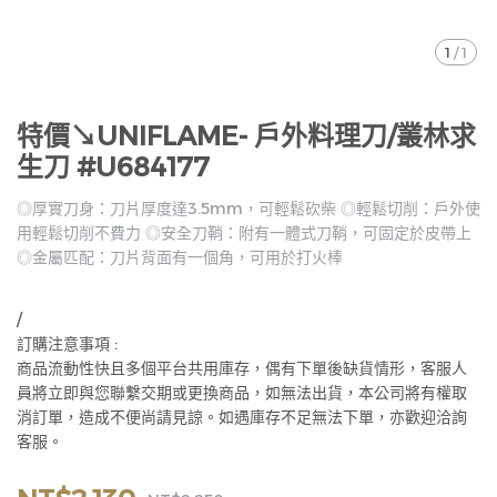
1
/
1
特價↘UNIFLAME- 戶外料理刀/叢林求
生刀 #U684177
◎厚實刀身：刀片厚度達3.5mm，可輕鬆砍柴 ◎輕鬆切削：戶外使
用輕鬆切削不費力 ◎安全刀鞘：附有一體式刀鞘，可固定於皮帶上
◎金屬匹配：刀片背面有一個角，可用於打火棒
/
訂購注意事項 :
商品流動性快且多個平台共用庫存，偶有下單後缺貨情形，客服人
員將立即與您聯繫交期或更換商品，如無法出貨，本公司將有權取
消訂單，造成不便尚請見諒。如遇庫存不足無法下單，亦歡迎洽詢
客服。