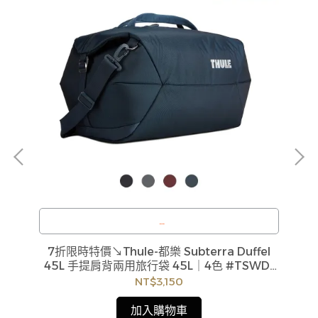
訂購注意事項 :
7折限時特價↘Thule-都樂 Subterra Duffel
C
貨
商品流動性快且多個平台共用庫存，偶有下單後缺貨
45L 手提肩背兩用旅行袋 45L｜4色 #TSWD-
如
情形，客服人員將立即與您聯繫交期或更換商品，如
345
NT$3,150
見
無法出貨，本公司將有權取消訂單，造成不便尚請見
諒。如遇庫存不足無法下單，亦歡迎洽詢客服。
加入購物車