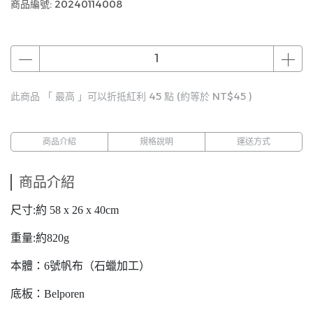
商品編號:
20240114008
此商品 「 最高 」可以折抵紅利
45
點 (約等於
NT$45
)
商品介紹
規格說明
運送方式
商品介紹
尺寸:約 58 x 26 x 40cm
重量:約820g
本體：6號帆布（石蠟加工）
底板：Belporen