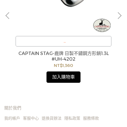
6
輕
訂購注意事項 :
袋
CAPTAIN STAG-鹿牌 日製不鏽鋼方形鍋1.3L
商品流動性快且多個平台共用庫存，偶有下單後缺貨
#UH-4202
情形，客服人員將立即與您聯繫交期或更換商品，如
NT$1,360
無法出貨，本公司將有權取消訂單，造成不便尚請見
諒。如遇庫存不足無法下單，亦歡迎洽詢客服。
加入購物車
關於我們
我的帳戶
客服中心
退換貨辦法
隱私政策
服務條款