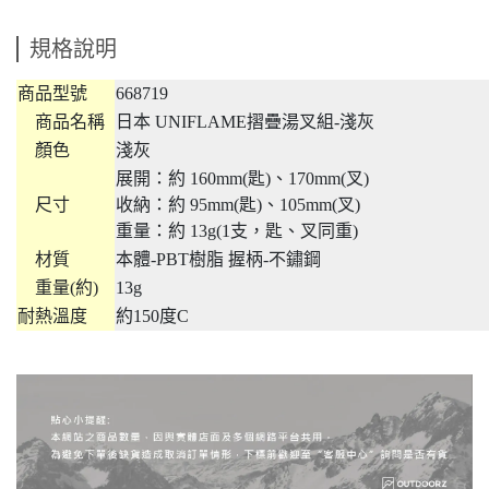
規格說明
商品型號
668719
商品名稱
日本 UNIFLAME摺疊湯叉組-淺灰
顏色
淺灰
展開：約 160mm(匙)、170mm(叉)
尺寸
收納：約 95mm(匙)、105mm(叉)
重量：約 13g(1支，匙、叉同重)
材質
本體-PBT樹脂 握柄-不鏽鋼
重量(約)
13g
耐熱溫度
約150度C