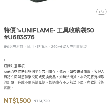
1
/
3
特價↘UNIFLAME- 工具收納袋50
#U683576
6號帆布材質，耐用、防潑水。26公分寬大空間收納袋。
/
訂購注意事項 :
商品流動性快且多個平台共用庫存，偶有下單後缺貨情形，客服人
員將立即與您聯繫交期或更換商品，如無法出貨，本公司將有權取
消訂單，造成不便尚請見諒。如遇庫存不足無法下單，亦歡迎洽詢
客服。
NT$1,500
NT$1,730