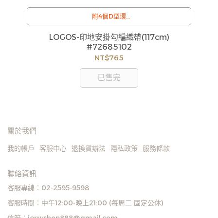
附4個D型環
/
訂購注意事項 :
L-
LOGOS-印地安掛勾編織帶(117cm)
L
商品流動性快且多個平台共用庫存，偶有下單後缺貨
#72685102
情形，客服人員將立即與您聯繫交期或更換商品，如
NT$765
無法出貨，本公司將有權取消訂單，造成不便尚請見
諒。如遇庫存不足無法下單，亦歡迎洽詢客服。
已售完
關於我們
我的帳戶
客服中心
退換貨辦法
隱私政策
服務條款
聯絡資訊
客服專線：02-2595-9598
客服時間：中午12:00-晚上21:00 (每周二 固定公休)