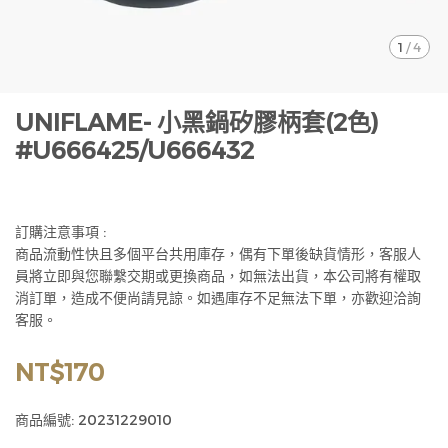
1
/
4
UNIFLAME- 小黑鍋矽膠柄套(2色)
#U666425/U666432
訂購注意事項 :
商品流動性快且多個平台共用庫存，偶有下單後缺貨情形，客服人
員將立即與您聯繫交期或更換商品，如無法出貨，本公司將有權取
消訂單，造成不便尚請見諒。如遇庫存不足無法下單，亦歡迎洽詢
客服。
NT$170
商品編號:
20231229010