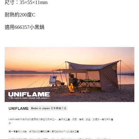
尺寸：35×55×11mm
耐熱約200度C
適用666357小黑鍋