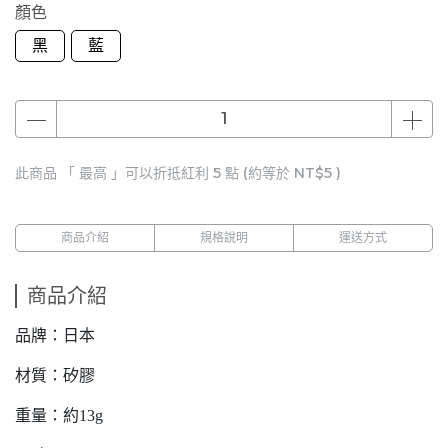
顏色
黑
藍
此商品 「 最高 」可以折抵紅利
5
點 (約等於
NT$5
)
商品介紹
規格說明
運送方式
商品介紹
品牌：日本
材質：矽膠
重量：約13g