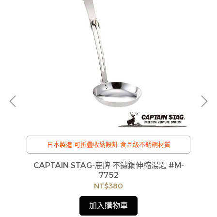
日本製造 可折疊收納設計 食品級不銹鋼材質
裙
CAPTAIN STAG-鹿牌 不鏽鋼伸縮湯匙 #M-
7
7752
4
NT$380
加入購物車