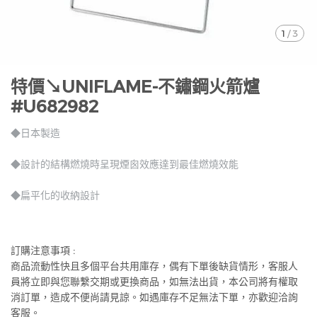
1
/
3
特價↘UNIFLAME-不鏽鋼火箭爐
#U682982
◆日本製造
◆設計的結構燃燒時呈現煙囪效應達到最佳燃燒效能
◆扁平化的收納設計
訂購注意事項 :
商品流動性快且多個平台共用庫存，偶有下單後缺貨情形，客服人
員將立即與您聯繫交期或更換商品，如無法出貨，本公司將有權取
消訂單，造成不便尚請見諒。如遇庫存不足無法下單，亦歡迎洽詢
客服。