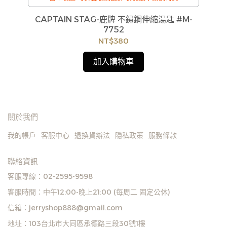
UC-
CAPTAIN STAG-鹿牌 不鏽鋼伸縮湯匙 #M-
貨
7752
如
NT$380
見
加入購物車
關於我們
我的帳戶
客服中心
退換貨辦法
隱私政策
服務條款
聯絡資訊
客服專線：02-2595-9598
客服時間：中午12:00-晚上21:00 (每周二 固定公休)
信箱：jerryshop888@gmail.com
地址：103台北市大同區承德路三段30號1樓