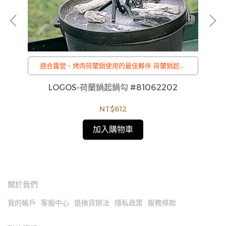
適合露營、烤肉荷蘭鍋使用的最佳夥伴 荷蘭鍋起鍋
勾、提鍋蓋專用把勾具
/
G-
LOGOS-荷蘭鍋起鍋勾 #81062202
C
訂購注意事項 :
商品流動性快且多個平台共用庫存，偶有下單後缺貨
NT$612
情形，客服人員將立即與您聯繫交期或更換商品，如
無法出貨，本公司將有權取消訂單，造成不便尚請見
加入購物車
諒。如遇庫存不足無法下單，亦歡迎洽詢客服。
關於我們
我的帳戶
客服中心
退換貨辦法
隱私政策
服務條款