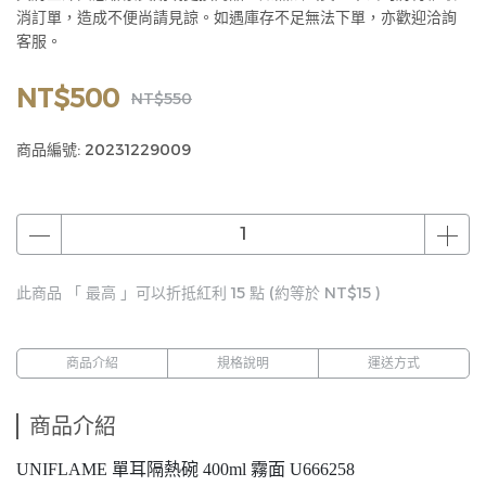
消訂單，造成不便尚請見諒。如遇庫存不足無法下單，亦歡迎洽詢
客服。
NT$500
NT$550
商品編號:
20231229009
此商品 「 最高 」可以折抵紅利
15
點 (約等於
NT$15
)
商品介紹
規格說明
運送方式
商品介紹
UNIFLAME 單耳隔熱碗 400ml 霧面 U666258