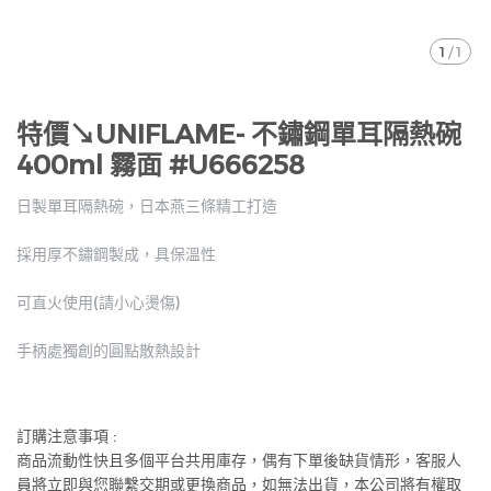
1
/
1
特價↘UNIFLAME- 不鏽鋼單耳隔熱碗
400ml 霧面 #U666258
日製單耳隔熱碗，日本燕三條精工打造
採用厚不鏽鋼製成，具保溫性
可直火使用(請小心燙傷)
手柄處獨創的圓點散熱設計
訂購注意事項 :
商品流動性快且多個平台共用庫存，偶有下單後缺貨情形，客服人
員將立即與您聯繫交期或更換商品，如無法出貨，本公司將有權取