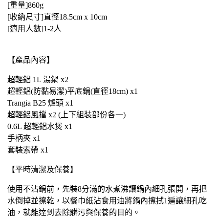
[重量]860g
[收納尺寸]直徑18.5cm x 10cm
[適用人數]1-2人
【產品內容】
超輕鋁 1L 湯鍋 x2
超輕鋁(防黏易潔)平底鍋(直徑18cm) x1
Trangia B25 爐頭 x1
超輕鋁風擋 x2 (上下組裝部份各一)
0.6L 超輕鋁水煲 x1
手柄夾 x1
套裝索帶 x1
【平時清潔及保養】
使用不沾鍋前，先裝8分滿的水煮沸讓鍋內細孔張開，再把
水倒掉並擦乾，以餐巾紙沾食用油將鍋內擦拭1遍讓細孔吃
油，就能達到去除髒污與保養的目的。