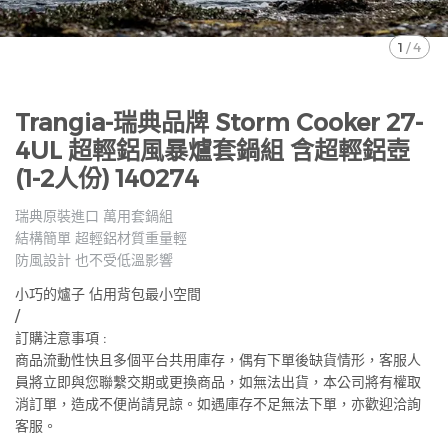
1
/
4
Trangia-瑞典品牌 Storm Cooker 27-
4UL 超輕鋁風暴爐套鍋組 含超輕鋁壺
(1-2人份) 140274
瑞典原裝進口 萬用套鍋組
結構簡單 超輕鋁材質重量輕
防風設計 也不受低溫影響
小巧的爐子 佔用背包最小空間
/
訂購注意事項 :
商品流動性快且多個平台共用庫存，偶有下單後缺貨情形，客服人
員將立即與您聯繫交期或更換商品，如無法出貨，本公司將有權取
消訂單，造成不便尚請見諒。如遇庫存不足無法下單，亦歡迎洽詢
客服。