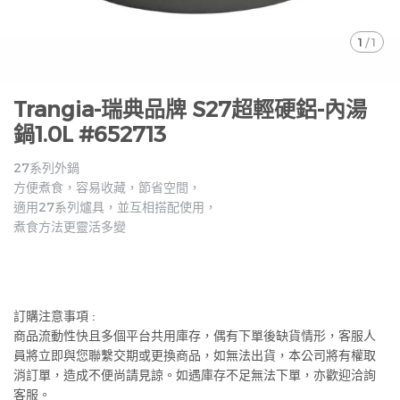
1
/
1
Trangia-瑞典品牌 S27超輕硬鋁-內湯
鍋1.0L #652713
27系列外鍋
方便煮食，容易收藏，節省空間，
適用27系列爐具，並互相搭配使用，
煮食方法更靈活多變
訂購注意事項 :
商品流動性快且多個平台共用庫存，偶有下單後缺貨情形，客服人
員將立即與您聯繫交期或更換商品，如無法出貨，本公司將有權取
消訂單，造成不便尚請見諒。如遇庫存不足無法下單，亦歡迎洽詢
客服。