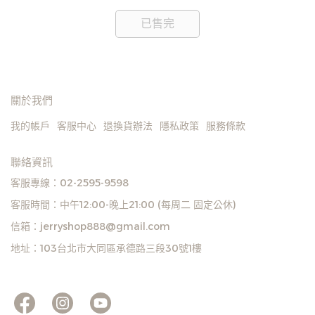
無法出貨，本公司將有權取消訂單，造成不便尚請見
諒。如遇庫存不足無法下單，亦歡迎洽詢客服。
已售完
關於我們
我的帳戶
客服中心
退換貨辦法
隱私政策
服務條款
聯絡資訊
客服專線：02-2595-9598
客服時間：中午12:00-晚上21:00 (每周二 固定公休)
信箱：jerryshop888@gmail.com
地址：103台北市大同區承德路三段30號1樓