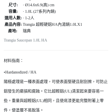
尺寸:
· Ø14.6x6.9(高) cm
容量:
· 1.0L (27系列內鍋)
適用人數:
· 1-2人
產品內容:
Trangia 超輕硬鋁HA內湯鍋1.0LX1
產地:
瑞典
Trangia Saucepan 1.0L HA
材料指南：
•Hardanodized / HA
陽極處理是一種表面處理，可使表面堅硬且耐刮擦，可防止
鋁發生的磨損和腐蝕。它比超輕鋁(UL)清潔起來要容易一
些。重量與超輕鋁(UL)相同，且使底漆更能完整附著上零
件，使塗層不易脫落。