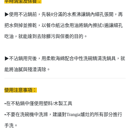
平時清潔及保養：
▶使用不沾鍋前，先裝8分滿的水煮沸讓鍋內細孔張開，再
把水倒掉並擦乾，以餐巾紙沾食用油將鍋內擦拭1遍讓細孔
吃油，就能達到去除髒污與保養的目的。
▶不沾鍋用完後，用柔軟海綿配合中性洗碗精清洗鍋具，就
能將油膩與殘渣清除。
使用注意事項：
•在不粘鍋中僅使用塑料/木製工具
•不要在洗碗機中洗滌，建議對Trangia爐灶的所有部分進行
手洗。