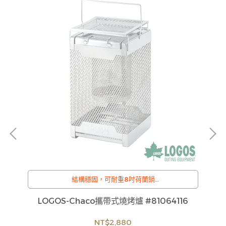
結構穩固，可耐重8吋荷蘭鍋
/
訂購注意事項 :
C
1
LOGOS-Chaco攜帶式燒烤爐 #81064116
商品流動性快且多個平台共用庫存，偶有下單後缺貨
情形，客服人員將立即與您聯繫交期或更換商品，如
NT$2,880