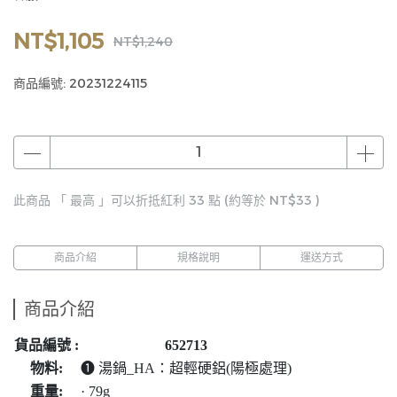
NT$1,105
NT$1,240
商品編號:
20231224115
此商品 「 最高 」可以折抵紅利
33
點 (約等於
NT$33
)
商品介紹
規格說明
運送方式
商品介紹
貨品編號 :
652713
物料:
❶ 湯鍋_HA：超輕硬鋁(陽極處理)
重量:
· 79g