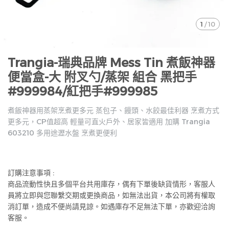
1
/
10
Trangia-瑞典品牌 Mess Tin 煮飯神器
便當盒-大 附叉勺/蒸架 組合 黑把手
#999984/紅把手#999985
煮飯神器用蒸架烹煮更多元 蒸包子、饅頭、水餃最佳利器 烹煮方式
更多元，CP值超高 輕量可直火戶外、居家皆適用 加購 Trangia
603210 多用途瀝水盤 烹煮更便利
訂購注意事項 :
商品流動性快且多個平台共用庫存，偶有下單後缺貨情形，客服人
員將立即與您聯繫交期或更換商品，如無法出貨，本公司將有權取
消訂單，造成不便尚請見諒。如遇庫存不足無法下單，亦歡迎洽詢
客服。