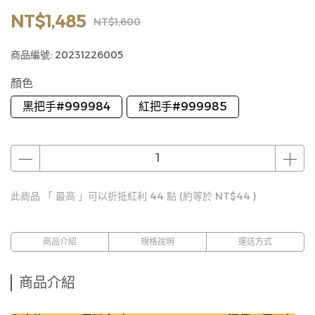
NT$1,485
NT$1,600
商品編號:
20231226005
顏色
黑把手#999984
紅把手#999985
此商品 「 最高 」可以折抵紅利
44
點 (約等於
NT$44
)
商品介紹
規格說明
運送方式
商品介紹