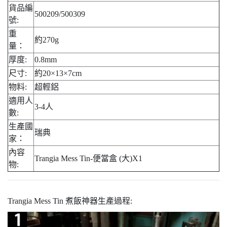
貨品編
500209/500309
號:
重
約270g
量：
厚度:
0.8mm
尺寸:
約20×13×7cm
物料:
超輕鋁
適用人
3-4人
數:
生產國
瑞典
家：
內容
Trangia Mess Tin-便當盒 (大)X1
物:
Trangia Mess Tin 煮飯神器生產過程: