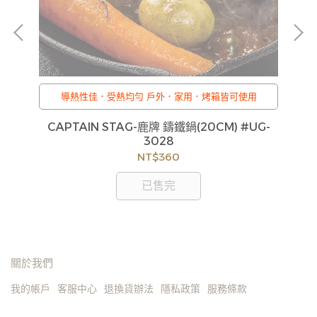
ge
貨
如
見
導熱性佳．受熱均勻 戶外．家用．烤箱皆可使用
CAPTAIN STAG-鹿牌 鑄鐵鍋(20CM) #UG-
C
3028
NT$360
已售完
關於我們
我的帳戶
客服中心
退換貨辦法
隱私政策
服務條款