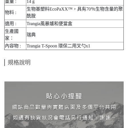
重量 :
14 g
生物基塑料EcoPaXX™，具有70％生物含量的聚
物料 :
酰胺
適用 :
Trangia風暴爐和便當盒
生產國
瑞典
家：
內容物 :
Trangia T-Spoon 環保二用叉勺x1
規格說明