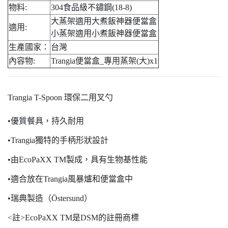
物料:
304食品級不鏽鋼(18-8)
大蒸架適用大煮飯神器便當盒
適用:
小蒸架適用小煮飯神器便當盒
生產國家：
台灣
內容物:
Trangia便當盒_專用蒸架(大)x1
Trangia T-Spoon 環保二用叉勺
•優質餐具，持久耐用
•Trangia獨特的手柄形狀設計
•由EcoPaXX TM製成，具有生物基性能
•適合放在Trangia風暴爐和便當盒中
•瑞典製造（Östersund）
<註>EcoPaXX TM是DSM的註冊商標