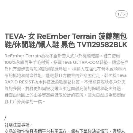
1
/
6
TEVA- 女 ReEmber Terrain 菠蘿麵包
鞋/休閒鞋/懶人鞋 黑色 TV1129582BLK
ReEmber Terrain為秋冬全新套入式戶外機能鞋履，鞋口使用
100％永續再生羊毛材質，搭載Teva ULTRA-COM鞋墊，讓您在戶
外也有漫步雲端般的舒適腳感體驗。 橡膠大底強化在營地或崎嶇地
形的抓地和耐磨性能，能輕鬆且方便室內外穿脫行走，鞋面採Teva
RAPID RESIST抗水科技及柔軟蓬鬆材質，不僅能克服秋冬戶外天
氣的多變，雙腳更如同被羽絨溫柔包圍般充份的保暖和乾爽舒適，
鞋面由地圓上的山谷等高線汲取設計的靈戚，讓大自然成為點綴你
腳上戶外美學的一偶。
/
訂購注意事項 :
商品流動性快且多個平台共用庫存，偶有下單後缺貨情形，客服人