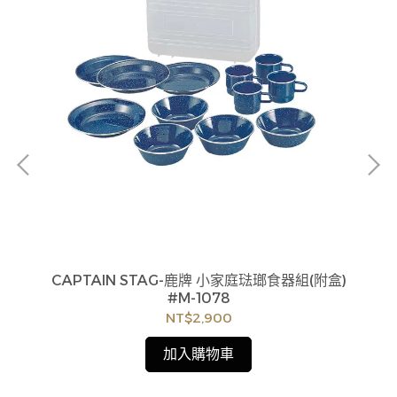
ge
貨
如
見
CAPTAIN STAG-鹿牌 小家庭琺瑯食器組(附盒)
7
#M-1078
4
NT$2,900
加入購物車