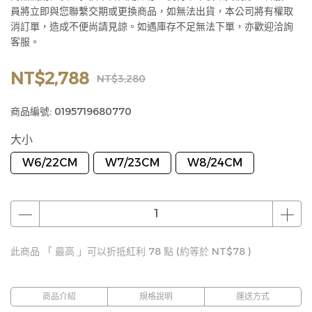
員將立即與您聯繫交期或更換商品，如無法出貨，本公司將有權取
消訂單，造成不便尚請見諒。如遇庫存不足無法下單，亦歡迎洽詢
客服。
NT$2,788
NT$3,280
商品編號:
0195719680770
大小
W6/22CM
W7/23CM
W8/24CM
此商品 「 最高 」可以折抵紅利
78
點 (約等於
NT$78
)
商品介紹
規格說明
運送方式