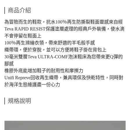
商品介紹
為冒險而生的鞋款，抗水100％再生防撕裂鞋面靈感來自經
Teva RAPID RESIST保護塗層處理的經典戶外裝備，使水滴
不會停留在鞋面上
100％再生滌綸衣領，帶來舒適的羊毛般手感
織帶環，便於穿脫，並可以方便將鞋子掛在背包上
30毫米雙層Teva ULTRA-COMF泡沫鞋床為您帶來更Q彈的
腳感
橡膠外底能增加鞋子的耐用性和摩擦力
Unifi Repreve回收再生織帶，兼具環保及快乾特性，同時對
於海洋生態維護盡一份心力
規格說明