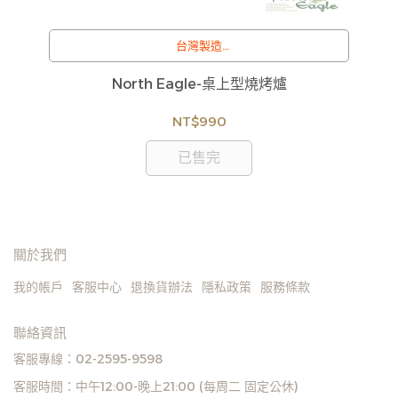
台灣製造
/
訂購注意事項 :
3L
North Eagle-桌上型燒烤爐
貨
商品流動性快且多個平台共用庫存，偶有下單後缺貨
如
情形，客服人員將立即與您聯繫交期或更換商品，如
NT$990
見
無法出貨，本公司將有權取消訂單，造成不便尚請見
諒。如遇庫存不足無法下單，亦歡迎洽詢客服。
已售完
關於我們
我的帳戶
客服中心
退換貨辦法
隱私政策
服務條款
聯絡資訊
客服專線：02-2595-9598
客服時間：中午12:00-晚上21:00 (每周二 固定公休)