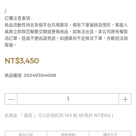
/
訂購注意事項 :
商品流動性快且多個平台共用庫存，偶有下單後缺貨情形，客服人
員將立即與您聯繫交期或更換商品，如無法出貨，本公司將有權取
消訂單，造成不便尚請見諒。如遇庫存不足無法下單，亦歡迎洽詢
客服。
NT$3,450
商品編號:
20240304006
此商品 「 最高 」可以折抵紅利
103
點 (約等於
NT$103
)
商品介紹
規格說明
運送方式