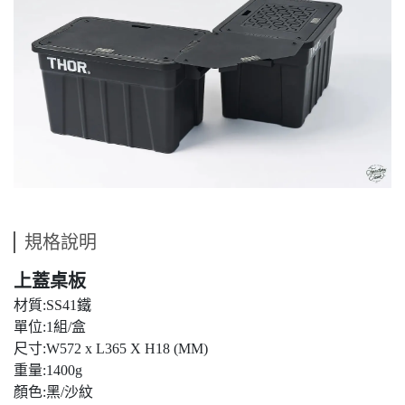
規格說明
上蓋桌板
材質:SS41鐵
單位:1組/盒
尺寸:W572 x L365 X H18 (MM)
重量:1400g
顏色:黑/沙紋