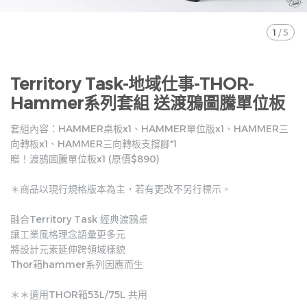
1
/
5
Territory Task-地域仕事-THOR-
Hammer系列套組 送渡鴉圖騰單位板
套組內容：HAMMER桌板x1、HAMMER單位版x1、HAMMER三
向轉板x1、HAMMER三向轉板支撐腳*1
贈！渡鴉圖騰單位板x1 (原價$890)
＊商品以現行規格版本為主，若有更改不另行標示。
融合Territory Task 經典渡鴉桌
讓工業風格理念語彙更多元
將設計元素延伸跨領域樣貌
Thor箱hammer系列因應而生
＊＊適用THOR箱53L/75L 共用