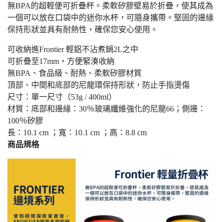
無BPA的超輕便可折疊杯。柔軟矽膠壁易於折疊，使其成為
一個可以放在口袋中的迷你水杯，可隨身攜帶。堅固的邊緣
保持形狀並具有耐熱性，確保您安心使用。
可收納進Frontier 輕鋁不沾煮鍋2L之中
可折疊至17mm，方便緊湊收納
無BPA、食品級、耐熱、柔軟矽膠材質
頂部、中間和底部的尼龍環保持形狀，防止手指燙傷
尺寸：單一尺寸（53g / 400ml）
材質：底部和邊緣：30％玻璃纖維強化的尼龍66；側邊：
100％矽膠
長：10.1 cm ；寬：10.1 cm ；高：8.8 cm
商品規格