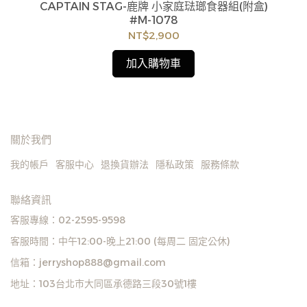
CAPTAIN STAG-鹿牌 小家庭琺瑯食器組(附盒)
杯
#M-1078
NT$2,900
加入購物車
關於我們
我的帳戶
客服中心
退換貨辦法
隱私政策
服務條款
聯絡資訊
客服專線：02-2595-9598
客服時間：中午12:00-晚上21:00 (每周二 固定公休)
信箱：jerryshop888@gmail.com
地址：103台北市大同區承德路三段30號1樓