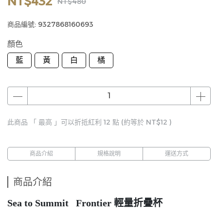
NT$432
NT$480
商品編號:
9327868160693
顏色
藍
黃
白
橘
此商品 「 最高 」可以折抵紅利
12
點 (約等於
NT$12
)
商品介紹
規格說明
運送方式
商品介紹
Sea to Summit Frontier 輕量折疊杯