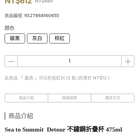
NT$612
NT$680
商品編號:
9327868160655
顏色
碳黑
灰白
棕紅
此商品 「 最高 」可以折抵紅利
12
點 (約等於
NT$12
)
商品介紹
規格說明
運送方式
商品介紹
Sea to Summit Detour 不鏽鋼折疊杯 475ml