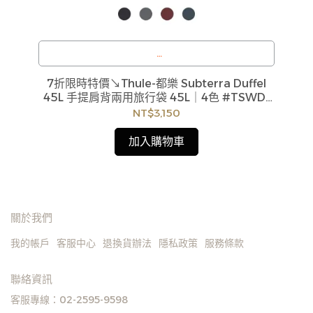
倚
訂購注意事項 :
椅專
7折限時特價↘Thule-都樂 Subterra Duffel
CA
商品流動性快且多個平台共用庫存，偶有下單後缺貨
45L 手提肩背兩用旅行袋 45L｜4色 #TSWD-
貨
情形，客服人員將立即與您聯繫交期或更換商品，如
345
NT$3,150
如
無法出貨，本公司將有權取消訂單，造成不便尚請見
見
諒。如遇庫存不足無法下單，亦歡迎洽詢客服。
加入購物車
關於我們
我的帳戶
客服中心
退換貨辦法
隱私政策
服務條款
聯絡資訊
客服專線：02-2595-9598