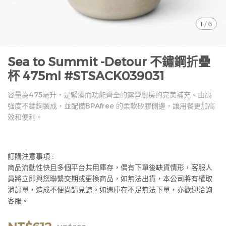
1
/
6
Sea to Summit -Detour 不鏽鋼折疊
杯 475ml #STSACK039031
容量為475毫升，是緊湊而功能齊全的露營廚房的完美補充。由高
強度不鏽鋼製成，並配備BPAfree 的柔軟矽膠側邊，讓用餐更加高
效和便利。
訂購注意事項 :
商品流動性快且多個平台共用庫存，偶有下單後缺貨情形，客服人
員將立即與您聯繫交期或更換商品，如無法出貨，本公司將有權取
消訂單，造成不便尚請見諒。如遇庫存不足無法下單，亦歡迎洽詢
客服。