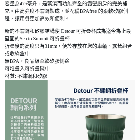
容量為475毫升，是緊湊而功能齊全的露營廚房的完美補
充。由高強度不鏽鋼製成，並配備BPAfree 的柔軟矽膠側
邊，讓用餐更加高效和便利。
新的不鏽鋼和矽膠結構使 Detour 可折疊杯成為迄今為止最
堅固的Sea to Summit 可折疊杯
折疊後的高度只有31mm，便於存放在您的車輛、露營組合
或收納盒中
無BPA，食品級柔軟矽膠側邊
可堆疊入可折疊碗中
材質: 不鏽鋼和矽膠