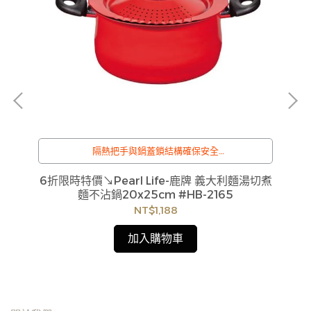
P
隔熱把手與鍋蓋鎖結構確保安全
/
訂購注意事項 :
6折限時特價↘Pearl Life-鹿牌 義大利麵湯切煮
商品流動性快且多個平台共用庫存，偶有下單後缺貨
麵不沾鍋20x25cm #HB-2165
情形，客服人員將立即與您聯繫交期或更換商品，如
NT$1,188
無法出貨，本公司將有權取消訂單，造成不便尚請見
諒。如遇庫存不足無法下單，亦歡迎洽詢客服。
加入購物車