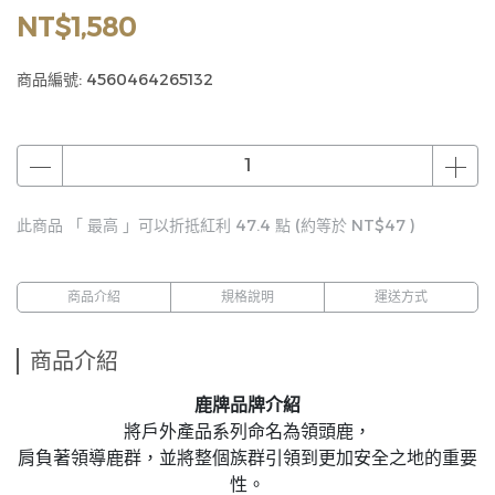
NT$1,580
商品編號:
4560464265132
此商品 「 最高 」可以折抵紅利
47.4
點 (約等於
NT$47
)
商品介紹
規格說明
運送方式
商品介紹
鹿牌品牌介紹
將戶外產品系列命名為領頭鹿，
肩負著領導鹿群，並將整個族群引領到更加安全之地的重要
性。