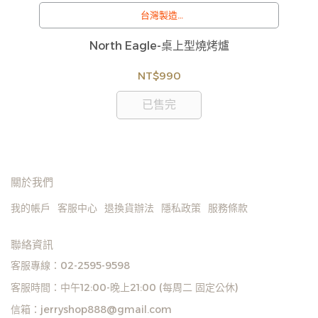
導
台灣製造
/
訂購注意事項 :
3件
North Eagle-桌上型燒烤爐
商品流動性快且多個平台共用庫存，偶有下單後缺貨
情形，客服人員將立即與您聯繫交期或更換商品，如
NT$990
無法出貨，本公司將有權取消訂單，造成不便尚請見
諒。如遇庫存不足無法下單，亦歡迎洽詢客服。
已售完
關於我們
我的帳戶
客服中心
退換貨辦法
隱私政策
服務條款
聯絡資訊
客服專線：02-2595-9598
客服時間：中午12:00-晚上21:00 (每周二 固定公休)
信箱：jerryshop888@gmail.com