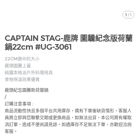
1
/
1
CAPTAIN STAG-鹿牌 圖驣紀念版荷蘭
鍋22cm #UG-3061
22CM適中的大小
鹿頭圖騰上蓋
純鐵本格派戶外料理用具
食物保溫效果優異
鹿頭紀念圖騰款荷蘭鍋
/
訂購注意事項 :
商品流動性快且多個平台共用庫存，偶有下單後缺貨情形，客服人
員將立即與您聯繫交期或更換商品，如無法出貨，本公司將有權取
消訂單，造成不便尚請見諒。如遇庫存不足無法下單，亦歡迎洽詢
客服。