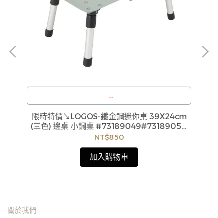
訂購注意事項 :
36
限時特價↘LOGOS-鐵金鋼迷你桌 39X24cm
貨
商品流動性快且多個平台共用庫存，偶有下單後缺貨
(三色) 邊桌 小鋼桌 #73189049#73189050
如
情形，客服人員將立即與您聯繫交期或更換商品，如
#73189051
NT$850
見
無法出貨，本公司將有權取消訂單，造成不便尚請見
諒。如遇庫存不足無法下單，亦歡迎洽詢客服。
加入購物車
關於我們