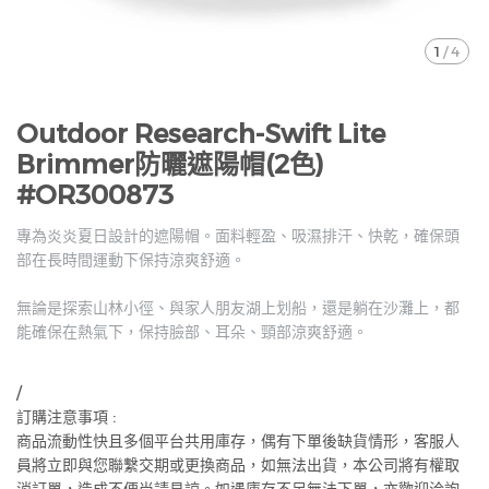
1
/
4
Outdoor Research-Swift Lite
Brimmer防曬遮陽帽(2色)
#OR300873
專為炎炎夏日設計的遮陽帽。面料輕盈、吸濕排汗、快乾，確保頭
部在長時間運動下保持涼爽舒適。
無論是探索山林小徑、與家人朋友湖上划船，還是躺在沙灘上，都
能確保在熱氣下，保持臉部、耳朵、頸部涼爽舒適。
/
訂購注意事項 :
商品流動性快且多個平台共用庫存，偶有下單後缺貨情形，客服人
員將立即與您聯繫交期或更換商品，如無法出貨，本公司將有權取