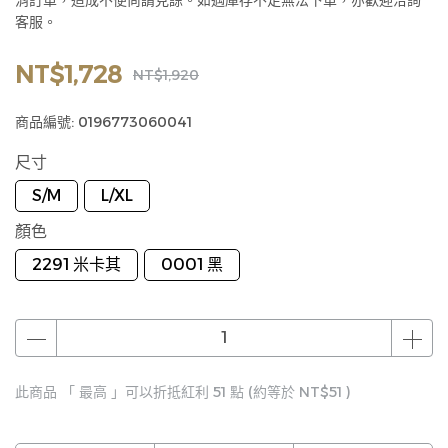
消訂單，造成不便尚請見諒。如遇庫存不足無法下單，亦歡迎洽詢
客服。
NT$1,728
NT$1,920
商品編號:
0196773060041
尺寸
S/M
L/XL
顏色
2291 米卡其
0001 黑
此商品 「 最高 」可以折抵紅利
51
點 (約等於
NT$51
)