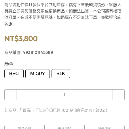
商品流動性快且多個平台共用庫存，偶有下單後缺貨情形，客服人
員將立即與您聯繫交期或更換商品，如無法出貨，本公司將有權取
消訂單，造成不便尚請見諒。如遇庫存不足無法下單，亦歡迎洽詢
客服。
NT$3,800
商品編號:
4938101145589
顏色
BEG
M.GRY
BLK
此商品 「 最高 」可以折抵紅利
102
點 (約等於
NT$102
)
商品介紹
規格說明
運送方式