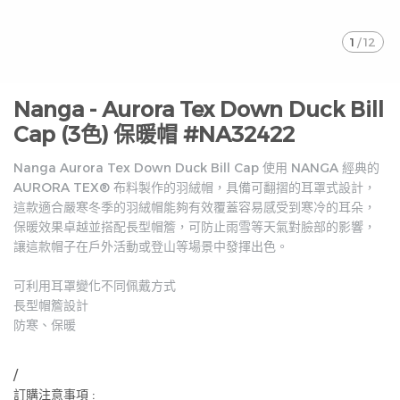
1
/
12
Nanga - Aurora Tex Down Duck Bill
Cap (3色) 保暖帽 #NA32422
Nanga Aurora Tex Down Duck Bill Cap 使用 NANGA 經典的
AURORA TEX®︎ 布料製作的羽絨帽，具備可翻摺的耳罩式設計，
這款適合嚴寒冬季的羽絨帽能夠有效覆蓋容易感受到寒冷的耳朵，
保暖效果卓越並搭配長型帽簷，可防止雨雪等天氣對臉部的影響，
讓這款帽子在戶外活動或登山等場景中發揮出色。
可利用耳罩變化不同佩戴方式
長型帽簷設計
防寒、保暖
/
訂購注意事項 :