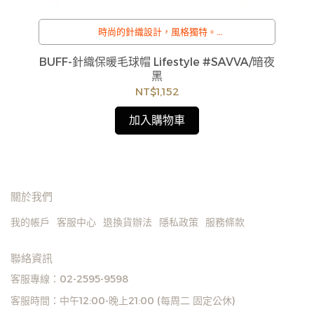
Fj
時尚的針織設計，風格獨特。
611
貨
/
如
訂購注意事項 :
BUFF-針織保暖毛球帽 Lifestyle #SAVVA/暗夜
見
商品流動性快且多個平台共用庫存，偶有下單後缺貨
黑
情形，客服人員將立即與您聯繫交期或更換商品，如
NT$1,152
無法出貨，本公司將有權取消訂單，造成不便尚請見
諒。如遇庫存不足無法下單，亦歡迎洽詢客服。
加入購物車
關於我們
我的帳戶
客服中心
退換貨辦法
隱私政策
服務條款
聯絡資訊
客服專線：02-2595-9598
客服時間：中午12:00-晚上21:00 (每周二 固定公休)