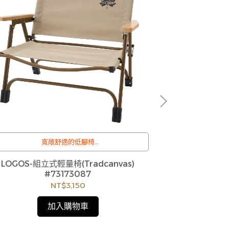
寬敞舒適的低腳椅
直徑
/
訂購注意事項 :
LOGOS-組立式輕量椅(Tradcanvas)
CAPTAIN 
商品流動性快且多個平台共用庫存，偶有下單後
#73173087
缺貨情形，客服人員將立即與您聯繫交期或更換
NT$3,150
商品，如無法出貨，本公司將有權取消訂單，造
成不便尚請見諒。如遇庫存不足無法下單，亦歡
加入購物車
迎洽詢客服。