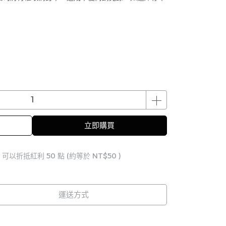
立即購買
 」可以折抵紅利
50
點 (約等於
NT$50
)
運送方式