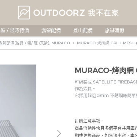
區 / 限時特價
露營配備
登山配備
旅遊渡假
露營配備(餐具 / 盤/ 碗 /叉匙)
,
MURACO
MURACO-烤肉網 GRILL MESH 
MURACO-烤肉網 G
可組裝成 SATELLITE FIREB
作為炊具。
它採用超粗 5mm 不銹鋼絲簡
訂購注意事項 :
商品流動性快且多個平台共用庫
期或更換商品，如無法出貨，本