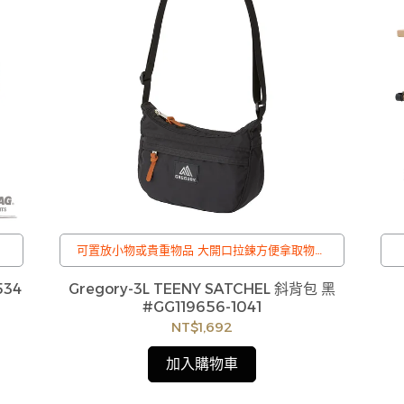
可置放小物或貴重物品 大開口拉鍊方便拿取物品
可調式肩背帶
/
534
Gregory-3L TEENY SATCHEL 斜背包 黑
訂購注意事項 :
#GG119656-1041
商品流動性快且多個平台共用庫存，偶有下單後
NT$1,692
缺貨情形，客服人員將立即與您聯繫交期或更換
商品，如無法出貨，本公司將有權取消訂單，造
加入購物車
成不便尚請見諒。如遇庫存不足無法下單，亦歡
迎洽詢客服。