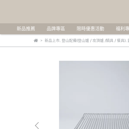
新品推薦
品牌專區
限時優惠活動
福利專
新品上市
,
登山配備(登山爐 / 攻頂爐 /鍋具 / 餐具)
,