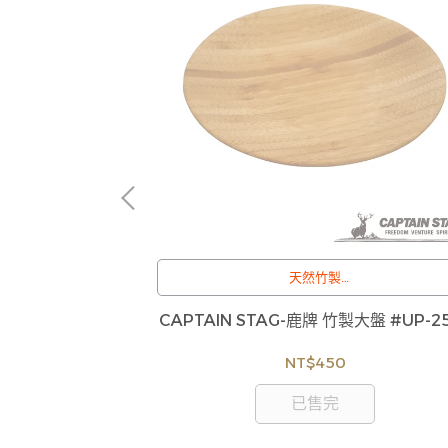
拉大碗
天然竹製
大盤面
直徑22CM
CS 竹製沙拉大碗
CAPTAIN STAG-鹿牌 竹製大盤 #UP-2
NT$450
已售完