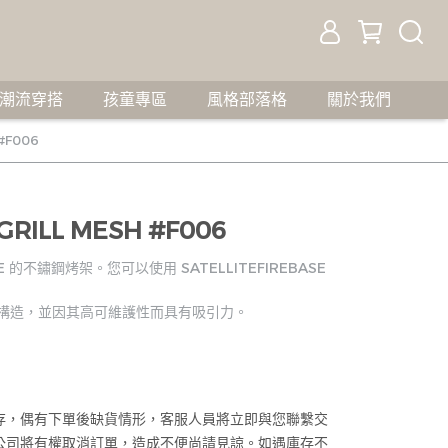
潮流穿搭
孩童專區
風格部落格
關於我們
#F006
RILL MESH #F006
ASE 的不鏽鋼烤架。您可以使用 SATELLITEFIREBASE
單構造，並因其高可維護性而具有吸引力。
存，偶有下單後缺貨情形，客服人員將立即與您聯繫交
公司將有權取消訂單，造成不便尚請見諒。如遇庫存不