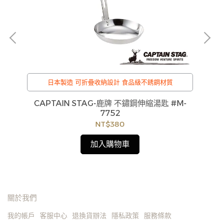
日本製造 可折疊收納設計 食品級不銹鋼材質
cm
CAPTAIN STAG-鹿牌 不鏽鋼伸縮湯匙 #M-
C
貨
50
7752
如
NT$380
見
加入購物車
關於我們
我的帳戶
客服中心
退換貨辦法
隱私政策
服務條款