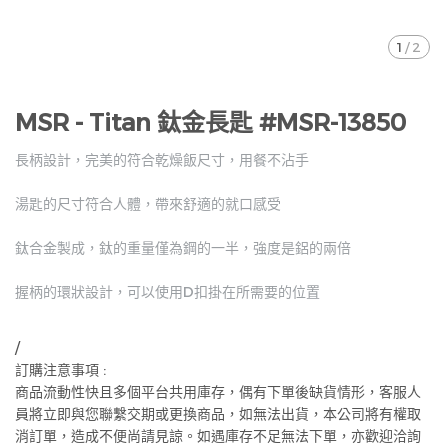
1
/
2
MSR - Titan 鈦金長匙 #MSR-13850
長柄設計，完美的符合乾燥飯尺寸，用餐不沾手
湯匙的尺寸符合人體，帶來舒適的就口感受
鈦合金製成，鈦的重量僅為鋼的一半，強度是鋁的兩倍
握柄的環狀設計，可以使用D扣掛在所需要的位置
/
訂購注意事項 :
商品流動性快且多個平台共用庫存，偶有下單後缺貨情形，客服人
員將立即與您聯繫交期或更換商品，如無法出貨，本公司將有權取
消訂單，造成不便尚請見諒。如遇庫存不足無法下單，亦歡迎洽詢