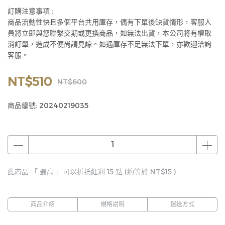
訂購注意事項 :
商品流動性快且多個平台共用庫存，偶有下單後缺貨情形，客服人
員將立即與您聯繫交期或更換商品，如無法出貨，本公司將有權取
消訂單，造成不便尚請見諒。如遇庫存不足無法下單，亦歡迎洽詢
客服。
NT$510
NT$600
商品編號:
20240219035
此商品 「 最高 」可以折抵紅利
15
點 (約等於
NT$15
)
商品介紹
規格說明
運送方式