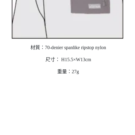
材質：70-denier spanlike ripstop nylon
尺寸： H15.5×W13cm
重量：27g