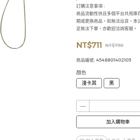
訂購注意事項 :
商品流動性快且多個平台共用庫
期或更換商品，如無法出貨，本
足無法下單，亦歡迎洽詢客服。
NT$711
NT$790
商品編號:
4548801402105
顏色
淺卡其
黑
加入購物車