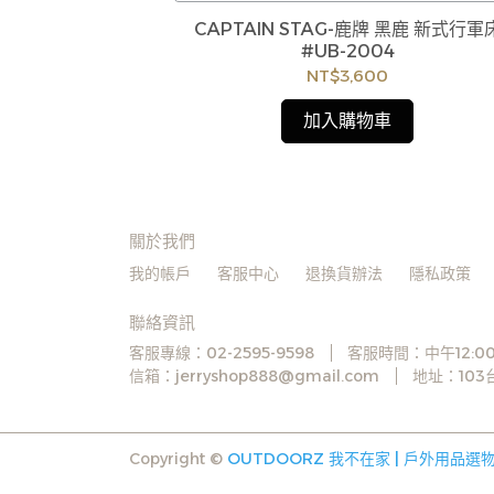
:
BJ610白帳
訂購注意事項 :
CAPTAIN STAG-鹿牌 黑鹿 新式行軍
庫存，偶有下單後
9
商品流動性快且多個平台共用庫存，偶有下單
#UB-2004
您聯繫交期或更換
0
缺貨情形，客服人員將立即與您聯繫交期或更
有權取消訂單，造
NT$3,600
商品，如無法出貨，本公司將有權取消訂單，
足無法下單，亦歡
成不便尚請見諒。如遇庫存不足無法下單，亦
加入購物車
迎洽詢客服。
關於我們
我的帳戶
客服中心
退換貨辦法
隱私政策
聯絡資訊
客服專線：02-2595-9598
客服時間：中午12:00
信箱：jerryshop888@gmail.com
地址：10
Copyright ©
OUTDOORZ 我不在家 | 戶外用品選