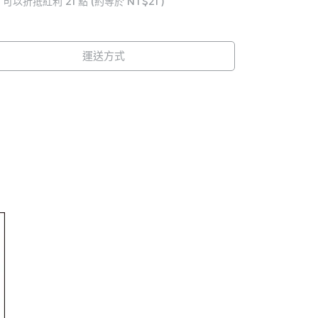
 」可以折抵紅利
21
點 (約等於
NT$21
)
運送方式