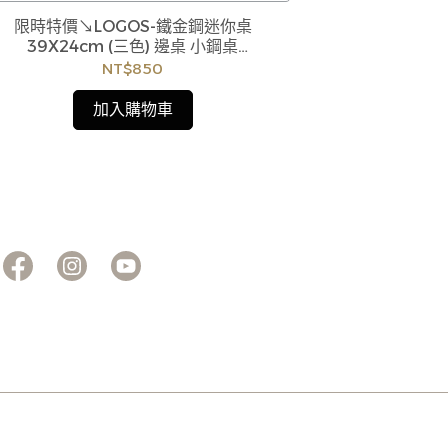
LOGOS-
訂購注意事項 :
限時特價↘LOGOS-鐵金鋼迷你桌
商品流動性快且
商品流動性快且多個平台共用庫存，偶有下單後
39X24cm (三色) 邊桌 小鋼桌
缺貨情形，客服
缺貨情形，客服人員將立即與您聯繫交期或更換
商品，如無法出
#73189049#73189050 #73189051
NT$850
商品，如無法出貨，本公司將有權取消訂單，造
成不便尚請見諒
成不便尚請見諒。如遇庫存不足無法下單，亦歡
加入購物車
迎洽詢客服。