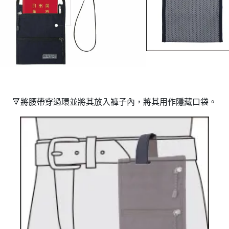
🔻
將腰帶穿過環並將其放入褲子內，將其用作隱藏口袋。