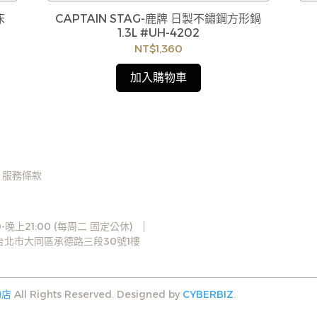
訂購注意事項 :
床
CAPTAIN STAG-鹿牌 日製不鏽鋼方形鍋
後
商品流動性快且多個平台共用庫存，偶有下單後
1.3L #UH-4202
換
缺貨情形，客服人員將立即與您聯繫交期或更換
NT$1,360
造
商品，如無法出貨，本公司將有權取消訂單，造
歡
成不便尚請見諒。如遇庫存不足無法下單，亦歡
加入購物車
迎洽詢客服。
服務條款
-晚上21:00 (每周二 固定公休)
3台北市大同區承德路三段30號1樓
物店
All Rights Reserved.
Designed by
CYBERBIZ
.