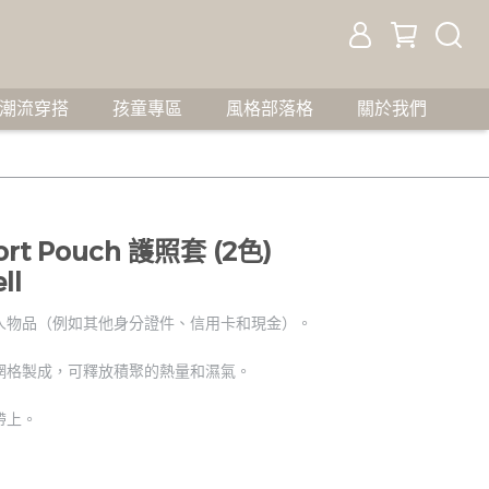
潮流穿搭
孩童專區
風格部落格
關於我們
port Pouch 護照套 (2色)
ll
人物品（例如其他身分證件、信用卡和現金）。
 網格製成，可釋放積聚的熱量和濕氣。
帶上。