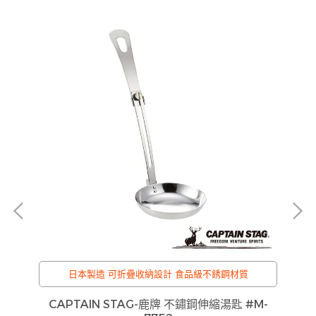
可
日本製造 可折疊收納設計 食品級不銹鋼材質
C
黑
CAPTAIN STAG-鹿牌 不鏽鋼伸縮湯匙 #M-