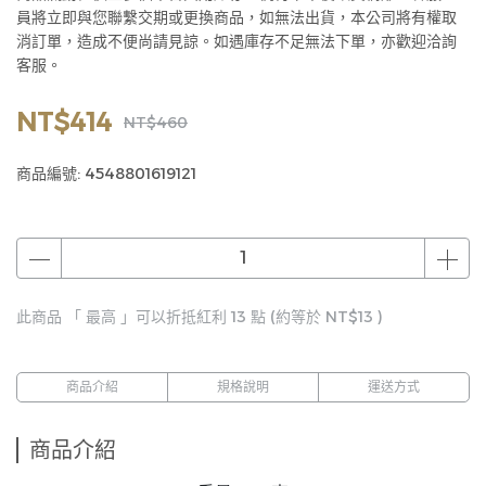
員將立即與您聯繫交期或更換商品，如無法出貨，本公司將有權取
消訂單，造成不便尚請見諒。如遇庫存不足無法下單，亦歡迎洽詢
客服。
NT$414
NT$460
商品編號:
4548801619121
此商品 「 最高 」可以折抵紅利
13
點 (約等於
NT$13
)
商品介紹
規格說明
運送方式
商品介紹