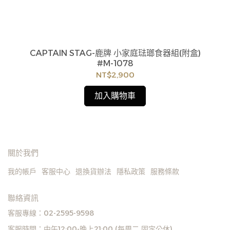
71459309
CAPTAIN STAG-鹿牌 小家庭琺瑯食器組(附盒)
貨
#M-1078
如
見
NT$2,900
加入購物車
關於我們
我的帳戶
客服中心
退換貨辦法
隱私政策
服務條款
聯絡資訊
客服專線：02-2595-9598
客服時間：中午12:00-晚上21:00 (每周二 固定公休)