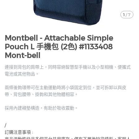
1
/
7
Montbell - Attachable Simple
Pouch L 手機包 (2色) #1133408
Mont-bell
連接到背包的肩帶上，同時容納智慧型手機以及小型相機、便攜式
電池或其他物品。
兩條後鉤環帶可在主動運動時將小袋固定到位，並可拆卸以與皮
帶、背包腰帶、掛鉤和其他物體相容。
採用內建襯墊構造，有助於吸收震動。
/
訂購注意事項 :