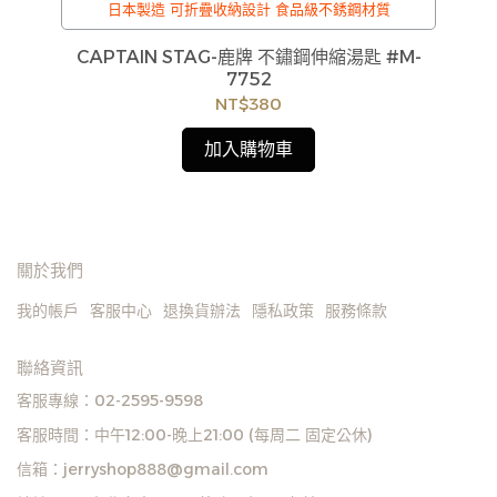
倚
日本製造 可折疊收納設計 食品級不銹鋼材質
C
椅專
CAPTAIN STAG-鹿牌 不鏽鋼伸縮湯匙 #M-
7752
貨
NT$380
如
見
加入購物車
關於我們
我的帳戶
客服中心
退換貨辦法
隱私政策
服務條款
聯絡資訊
客服專線：02-2595-9598
客服時間：中午12:00-晚上21:00 (每周二 固定公休)
信箱：jerryshop888@gmail.com