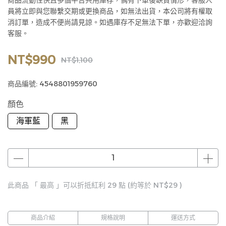
商品流動性快且多個平台共用庫存，偶有下單後缺貨情形，客服人
員將立即與您聯繫交期或更換商品，如無法出貨，本公司將有權取
消訂單，造成不便尚請見諒。如遇庫存不足無法下單，亦歡迎洽詢
客服。
NT$990
NT$1,100
商品編號:
4548801959760
顏色
海軍藍
黑
此商品 「 最高 」可以折抵紅利
29
點 (約等於
NT$29
)
商品介紹
規格說明
運送方式