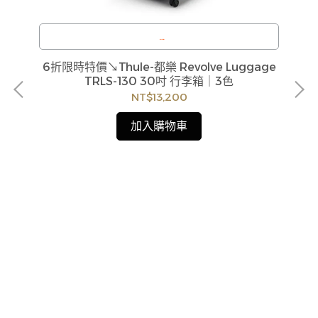
F
訂購注意事項 :
6折限時特價↘Thule-都樂 Revolve Luggage
商品流動性快且多個平台共用庫存，偶有下單後缺貨
TRLS-130 30吋 行李箱｜3色
情形，客服人員將立即與您聯繫交期或更換商品，如
NT$13,200
無法出貨，本公司將有權取消訂單，造成不便尚請見
諒。如遇庫存不足無法下單，亦歡迎洽詢客服。
加入購物車
件式