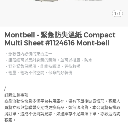
1
/
1
Montbell - 緊急防失溫紙 Compact
Multi Sheet #1124616 Mont-bell
・急救包內必備的東西之一
・鋁箔紙可以反射身體的體熱，並可以擋風、防水
・野外緊急保暖用，能維持體溫，等待救援
・輕量、輕巧不佔空間，保命的好裝備
/
訂購注意事項 :
商品流動性快且多個平台共用庫存，偶有下單後缺貨情形，客服人
員將立即與您聯繫交期或更換商品，如無法出貨，本公司將有權取
消訂單，造成不便尚請見諒。如遇庫存不足無法下單，亦歡迎洽詢
客服。