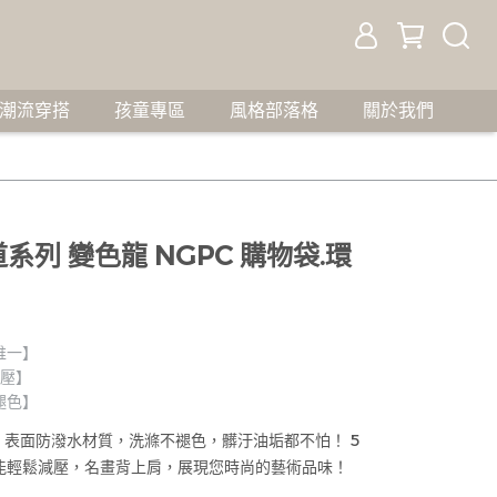
潮流穿搭
孩童專區
風格部落格
關於我們
道系列 變色龍 NGPC 購物袋.環
唯一】
減壓】
褪色】
袋，表面防潑水材質，洗滌不褪色，髒汙油垢都不怕！ 5
能輕鬆減壓，名畫背上肩，展現您時尚的藝術品味！