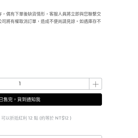
存，偶有下單後缺貨情形，客服人員將立即與您聯繫交
公司將有權取消訂單，造成不便尚請見諒。如遇庫存不
已售完，貨到通知我
 」可以折抵紅利
12
點 (約等於
NT$12
)