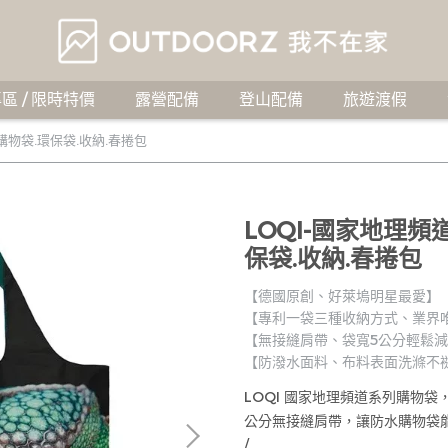
區 / 限時特價
露營配備
登山配備
旅遊渡假
 購物袋.環保袋.收納.春捲包
LOQI-國家地理頻
保袋.收納.春捲包
【德國原創、好萊塢明星最愛】
【專利一袋三種收納方式、業界
【無接縫肩帶、袋寬5公分輕鬆
【防潑水面料、布料表面洗滌不
LOQI 國家地理頻道系列購物
公分無接縫肩帶，讓防水購物袋
/