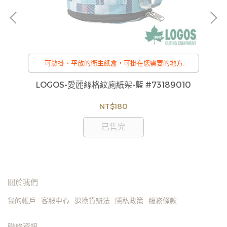
可懸掛、平放的衛生紙盒，可掛在您需要的地方
/
訂購注意事項 :
00
LOGOS-愛麗絲格紋廁紙架-藍 #73189010
商品流動性快且多個平台共用庫存，偶有下單後缺貨
情形，客服人員將立即與您聯繫交期或更換商品，如
NT$180
無法出貨，本公司將有權取消訂單，造成不便尚請見
諒。如遇庫存不足無法下單，亦歡迎洽詢客服。
已售完
關於我們
我的帳戶
客服中心
退換貨辦法
隱私政策
服務條款
聯絡資訊