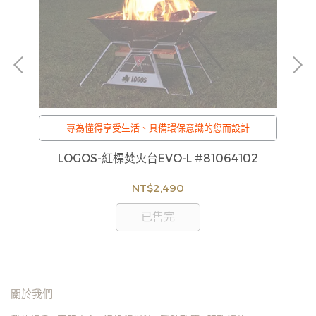
調
專為懂得享受生活、具備環保意識的您而設計
10
LOGOS-紅標焚火台EVO-L #81064102
貨
NT$2,490
如
見
已售完
關於我們