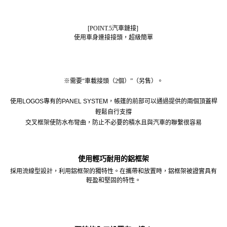
[POINT.5汽車鏈接]
使用車身連接接頭，超級簡單
※需要“車載接頭（2個）”（另售）。
使用LOGOS專有的PANEL SYSTEM，帳篷的前部可以通過提供的兩個頂蓋桿
輕鬆自行支撐
交叉框架使防水布彎曲，防止不必要的積水且
與汽車的聯繫
很容易
使用輕巧耐用的鋁框架
採用流線型設計，利用鋁框架的獨特性。
在攜帶和放置時，鋁框架被證實具有
輕盈和堅固的特性。