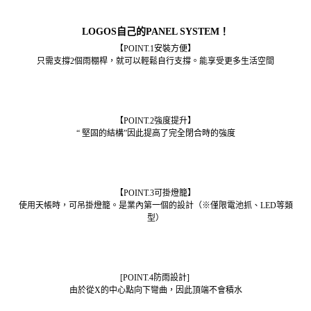
LOGOS自己的PANEL SYSTEM！
【POINT.1安裝方便】
只需支撐2個雨棚桿，就可以輕鬆自行支撐。能享受更
多生活空間
【POINT.2強度提升】
“ 堅固的結構
”因此提高了完全閉合時的
強度
【POINT.3可掛燈籠】
使用天帳時，可吊掛燈籠。是
業內第一個的設計（※僅限電池抓、LED等類
型）
[POINT.4防雨設計]
由於從X的中心點向下彎曲，因此頂端不會積水