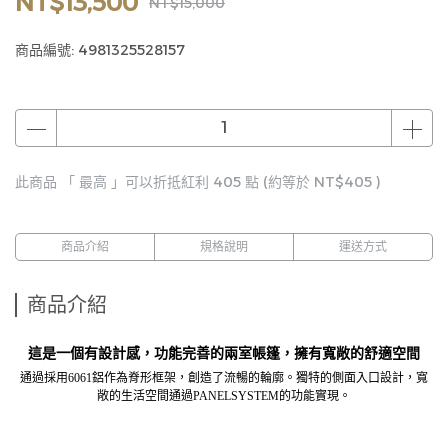
NT$13,500
NT$15,000
商品編號:
4981325528157
此商品 「 最高 」可以折抵紅利
405
點 (約等於
NT$405
)
商品介紹
規格說明
運送方式
商品介紹
這是一個有設計感，功能完善的兩室帳篷，擁有寬敞的舒適空間
通過採用6061鋁作為脊形框架，創造了流暢的輪廓。
獨特的側面入口設計，寬
敞的生活空間通過PANELSYSTEM的功能實現。