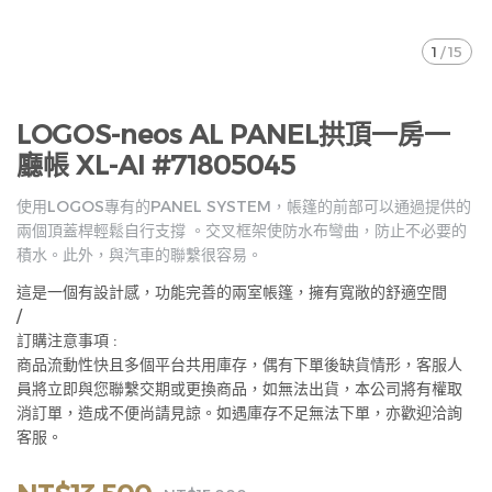
1
/
15
LOGOS-neos AL PANEL拱頂一房一
廳帳 XL-AI #71805045
使用LOGOS專有的PANEL SYSTEM，帳篷的前部可以通過提供的
兩個頂蓋桿輕鬆自行支撐 。交叉框架使防水布彎曲，防止不必要的
積水。此外，與汽車的聯繫很容易。
這是一個有設計感，功能完善的兩室帳篷，擁有寬敞的舒適空間
/
訂購注意事項 :
商品流動性快且多個平台共用庫存，偶有下單後缺貨情形，客服人
員將立即與您聯繫交期或更換商品，如無法出貨，本公司將有權取
消訂單，造成不便尚請見諒。如遇庫存不足無法下單，亦歡迎洽詢
客服。