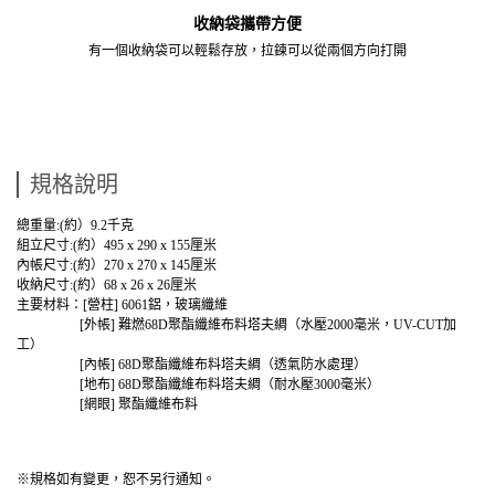
收納袋攜帶方便
有一個收納袋可以輕鬆存放，拉鍊可以從兩個方向打開
規格說明
總重量:(約）9.2千克
組立尺寸:(約）495 x 290 x 155厘米
內帳尺寸:(約）270 x 270 x 145厘米
收納尺寸:(約）68 x 26 x 26厘米
主要材料：[營柱] 6061鋁，玻璃纖維
[外帳] 難燃68D聚酯纖維布料塔夫綢（水壓2000毫米，UV-CUT加
工）
[內帳] 68D
聚酯纖維布料
塔夫綢
（透氣防水處理）
[地布]
68D
聚酯纖維布料
塔夫綢
（耐水壓3000毫米）
[網眼] 聚酯纖維布料
※規格如有變更，恕不另行通知。