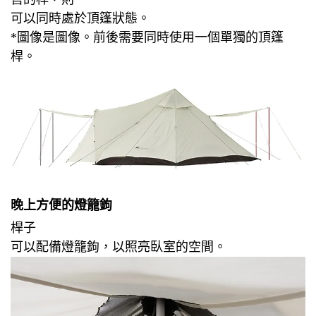
可以同時處於
頂篷狀態
。
*圖像是圖像。
前後需要同時使用一個單獨的頂篷
桿。
晚上方便的燈籠鉤
桿子
可以
配備燈籠鉤，以
照亮
臥室的空間
。