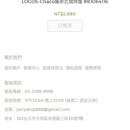
訂購注意事項 :
)
LOGOS-Chaco攜帶式燒烤爐 #81064116
商品流動性快且多個平台共用庫存，偶有下單後缺貨
貨
情形，客服人員將立即與您聯繫交期或更換商品，如
NT$2,880
如
無法出貨，本公司將有權取消訂單，造成不便尚請見
見
諒。如遇庫存不足無法下單，亦歡迎洽詢客服。
已售完
關於我們
我的帳戶
客服中心
退換貨辦法
隱私政策
服務條款
聯絡資訊
客服專線：02-2595-9598
客服時間：中午12:00-晚上21:00 (每周二 固定公休)
信箱：jerryshop888@gmail.com
地址：103台北市大同區承德路三段30號1樓