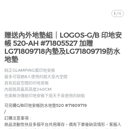
1
/
11
贈送內外地墊組｜LOGOS-G/B 印地安
帳 520-AH #71805527 加贈
LG71809718內墊及LG71809719防水
地墊
純正GLAMPING風印地安帳
最多可容納8人使用的超大室內空間
具有前庭空間的印地安帳
內部挑高最高高度240CM
完美解決傳統印地安帳下雨天不易使用的缺點
可另購G/B印地安帳防水地墊520 #71809719
/
訂購注意事項 :
商品流動性快且多個平台共用庫存，偶有下單後缺貨情形，客服人