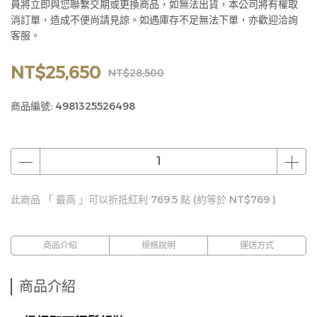
員將立即與您聯繫交期或更換商品，如無法出貨，本公司將有權取
消訂單，造成不便尚請見諒。如遇庫存不足無法下單，亦歡迎洽詢
客服。
NT$25,650
NT$28,500
商品編號:
4981325526498
此商品 「 最高 」可以折抵紅利
769.5
點 (約等於
NT$769
)
商品介紹
規格說明
運送方式
商品介紹