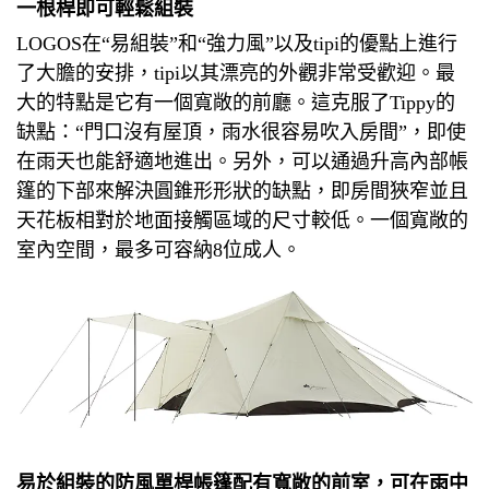
一根桿即可輕鬆組裝
LOGOS在“易組裝”和“強力風”以及tipi的優點上進行
了大膽的安排，tipi以其漂亮的外觀非常受歡迎。
最
大的特點是它有一個寬敞的前廳。
這克服了Tippy的
缺點：“門口沒有屋頂，雨水很容易吹入房間”，即使
在雨天也能舒適地進出。
另外，可以通過升高內部帳
篷的下部來解決圓錐形形狀的缺點，即房間狹窄並且
天花板相對於地面接觸區域的尺寸較低。
一個寬敞的
室內空間，最多可容納8位成人。
易於組裝的防風單桿帳篷配有寬敞的前室，可在雨中