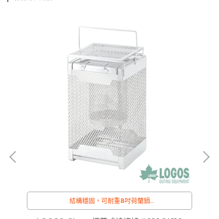
物
結構穩固，可耐重8吋荷蘭鍋
/