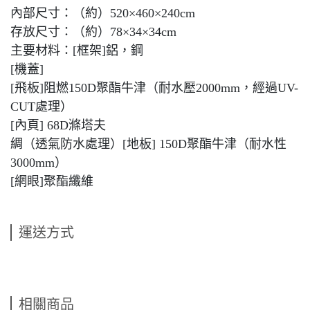
內部尺寸：（約）520×460×240cm
存放尺寸：（約）78×34×34cm
主要材料：[框架]鋁，鋼
[機蓋]
[飛板]阻燃150D聚酯牛津（耐水壓2000mm，經過UV-
CUT處理）
[內頁] 68D滌塔夫
綢（透氣防水處理）[地板] 150D聚酯牛津（耐水性
3000mm）
[網眼]聚酯纖維
運送方式
相關商品