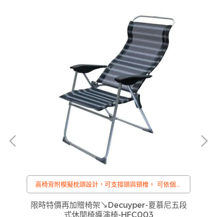
高椅背附模擬枕頭設計，可支撐頭與頸椎。 可依個人
需求調整位置。 舒適透氣、耐用好坐，收納簡單。
椅面寬度與深度 加大加深。 腳架 , 管壁加粗 。 靠背
限時特價再加贈椅架↘Decuyper-夏慕尼五段
有五段式調整,從直立到躺坐,讓您輕鬆找到最舒適角
式休閒椅導演椅-HFC003