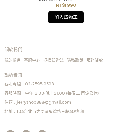
度。
NT$1,990
/
訂購注意事項 :
加入購物車
商品流動性快且多個平台共用庫存，偶有下單後缺貨
情形，客服人員將立即與您聯繫交期或更換商品，如
無法出貨，本公司將有權取消訂單，造成不便尚請見
諒。如遇庫存不足無法下單，亦歡迎洽詢客服。
關於我們
我的帳戶
客服中心
退換貨辦法
隱私政策
服務條款
聯絡資訊
客服專線：02-2595-9598
客服時間：中午12:00-晚上21:00 (每周二 固定公休)
信箱：jerryshop888@gmail.com
地址：103台北市大同區承德路三段30號1樓