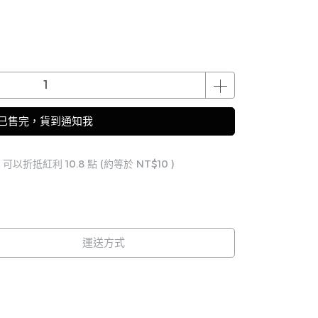
已售完，貨到通知我
 」可以折抵紅利
10.8
點 (約等於
NT$10
)
運送方式