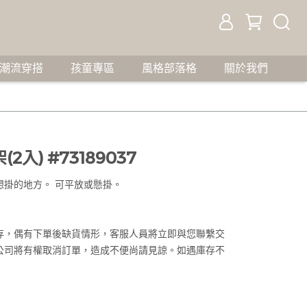
潮流穿搭
孩童專區
風格部落格
關於我們
2入) #73189037
想掛的地方。 可平放或懸掛。
存，偶有下單後缺貨情形，客服人員將立即與您聯繫交
公司將有權取消訂單，造成不便尚請見諒。如遇庫存不