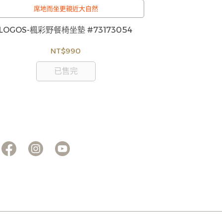
席地而坐更親近大自然
厚達10mm的
LOGOS-楓彩野餐椅坐墊 #73173054
LOGOS-
NT$990
已售完