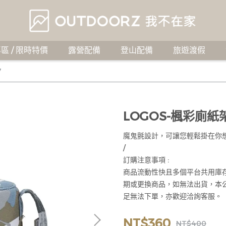
區 / 限時特價
露營配備
登山配備
旅遊渡假
7
LOGOS-楓彩廁紙架(
魔鬼氈設計，可讓您輕鬆掛在你
/
訂購注意事項 :
商品流動性快且多個平台共用庫
期或更換商品，如無法出貨，本
足無法下單，亦歡迎洽詢客服。
NT$360
NT$400