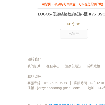
冷能力與眾不同。
可懸掛、平放的衛生紙盒，可掛在您需要的地
/
訂購注意事項 :
L (35L)
LOGOS-愛麗絲格紋廁紙架-藍 #731890
商品流動性快且多個平台共用庫存，偶有下單
0
缺貨情形，客服人員將立即與您聯繫交期或更
NT$180
商品，如無法出貨，本公司將有權取消訂單，
成不便尚請見諒。如遇庫存不足無法下單，亦
已售完
迎洽詢客服。
關於我們
我的帳戶
客服中心
退換貨辦法
隱私政策
聯絡資訊
客服專線：02-2595-9598
客服時間：中午12:00
信箱：jerryshop888@gmail.com
地址：10