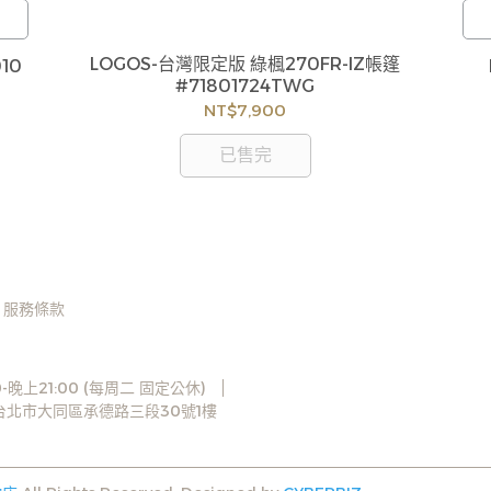
方
LOGOS-台灣限定版 綠楓270FR-IZ帳篷
10
後
#71801724TWG
換
NT$7,900
造
歡
已售完
服務條款
-晚上21:00 (每周二 固定公休)
3台北市大同區承德路三段30號1樓