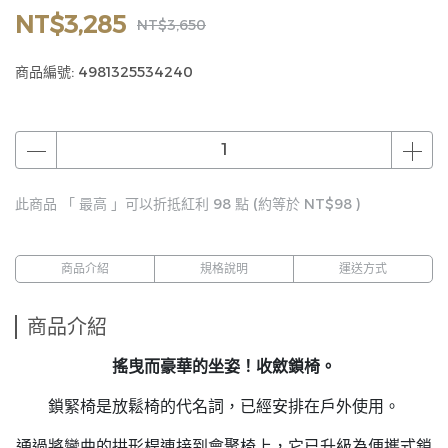
NT$3,285
NT$3,650
商品編號:
4981325534240
此商品 「 最高 」可以折抵紅利
98
點 (約等於
NT$98
)
商品介紹
規格說明
運送方式
商品介紹
搖曳而豪華的坐姿！
收斂鎖椅。
鎖緊椅是放鬆椅的代名詞，已經安排在戶外使用。
通過將彎曲的拱形桿連接到會聚椅上，它已升級為便攜式鎖