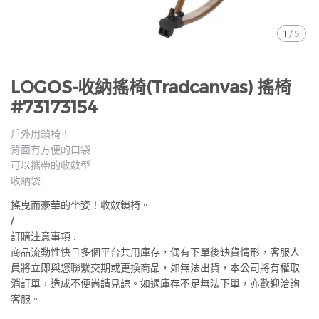
1
/
5
LOGOS-收納搖椅(Tradcanvas) 搖椅
#73173154
戶外用鎖椅！
背面有方便的口袋
可以攜帶的收斂型
收納袋
搖曳而豪華的坐姿！收斂鎖椅。
/
訂購注意事項 :
商品流動性快且多個平台共用庫存，偶有下單後缺貨情形，客服人
員將立即與您聯繫交期或更換商品，如無法出貨，本公司將有權取
消訂單，造成不便尚請見諒。如遇庫存不足無法下單，亦歡迎洽詢
客服。