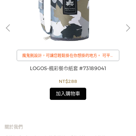
椅
魔鬼氈設計，可讓您輕鬆掛在你想掛的地方。 可平放
或懸掛。
/
15
LOGOS-楓彩餐巾紙套 #73189041
訂購注意事項 :
商品流動性快且多個平台共用庫存，偶有下單後缺貨
NT$288
情形，客服人員將立即與您聯繫交期或更換商品，如
無法出貨，本公司將有權取消訂單，造成不便尚請見
加入購物車
諒。如遇庫存不足無法下單，亦歡迎洽詢客服。
關於我們