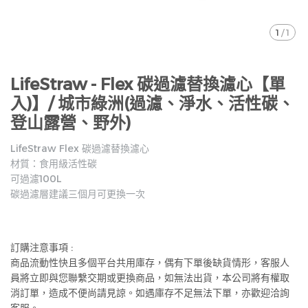
1
/
1
LifeStraw - Flex 碳過濾替換濾心【單
入)】/ 城市綠洲(過濾、淨水、活性碳、
登山露營、野外)
LifeStraw Flex 碳過濾替換濾心
材質：食用級活性碳
可過濾100L
碳過濾層建議三個月可更換一次
訂購注意事項 :
商品流動性快且多個平台共用庫存，偶有下單後缺貨情形，客服人
員將立即與您聯繫交期或更換商品，如無法出貨，本公司將有權取
消訂單，造成不便尚請見諒。如遇庫存不足無法下單，亦歡迎洽詢