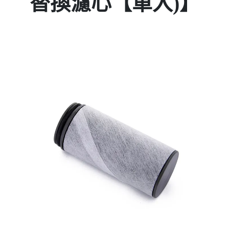
替換濾心【單入)】