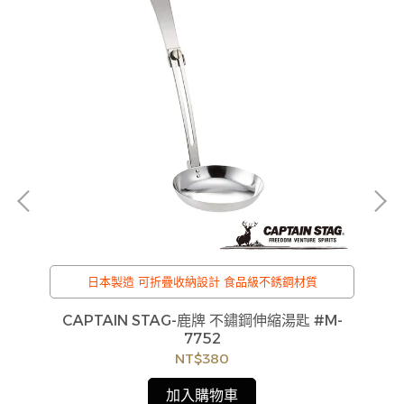
日本製造 可折疊收納設計 食品級不銹鋼材質
幕
CAPTAIN STAG-鹿牌 不鏽鋼伸縮湯匙 #M-
C
貨
7752
如
NT$380
見
加入購物車