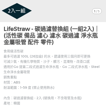
1
/
5
LifeStraw - 碳過濾替換組 (一組2入)｜
(活性碳 備品 濾心 濾水 碳過濾 淨水瓶
金屬吸管 配件 零件)
食用級活性碳
最多可過濾 100L (26加侖) 的水，建議使用三個月即可更換
可減少氯、有機化學物質、沙子、髒污、混濁物，改善口感
適用於Go 提蓋二段式過濾生命淨水瓶、Go 二段式淨水瓶、Steel
生命淨水金屬吸管
銷售重點
材質：ABS
耐溫範圍：1~59 度 (禁止使用熱水)
內含：碳過濾替換組 - 2入 (替換用，不含吸管及水瓶)
產地：韓國