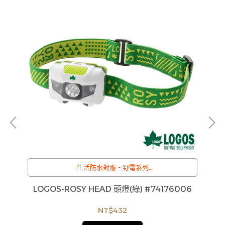
生活防水對應 - 野電系列
/
訂購注意事項 :
G-
LOGOS-ROSY HEAD 頭燈(綠) #74176006
商品流動性快且多個平台共用庫存，偶有下單後缺貨
情形，客服人員將立即與您聯繫交期或更換商品，如
NT$432
無法出貨，本公司將有權取消訂單，造成不便尚請見
諒。如遇庫存不足無法下單，亦歡迎洽詢客服。