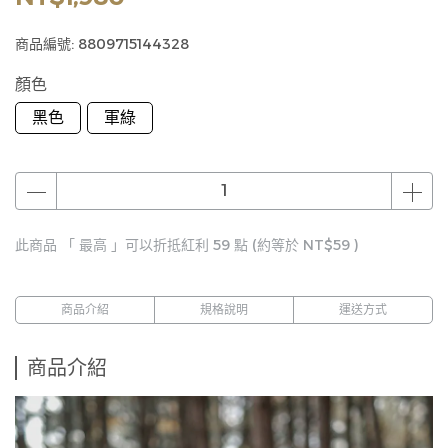
商品編號:
8809715144328
顏色
黑色
軍綠
此商品 「 最高 」可以折抵紅利
59
點 (約等於
NT$59
)
商品介紹
規格說明
運送方式
商品介紹