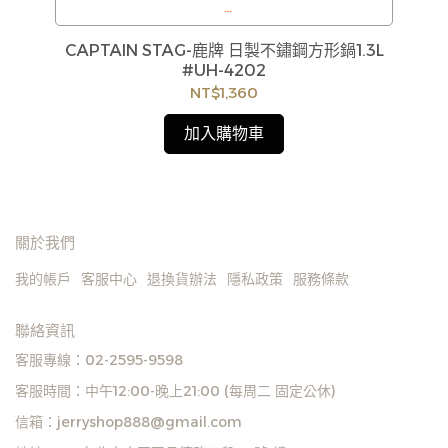
息
訂購注意事項 :
9
CAPTAIN STAG-鹿牌 日製不鏽鋼方形鍋1.3L
商品流動性快且多個平台共用庫存，偶有下單後缺貨
#UH-4202
情形，客服人員將立即與您聯繫交期或更換商品，如
NT$1,360
無法出貨，本公司將有權取消訂單，造成不便尚請見
諒。如遇庫存不足無法下單，亦歡迎洽詢客服。
加入購物車
關於我們
我的帳戶
客服中心
退換貨辦法
隱私政策
服務條款
聯絡資訊
客服專線：02-2595-9598
客服時間：中午12:00-晚上21:00 (每周二 固定公休)
信箱：jerryshop888@gmail.com