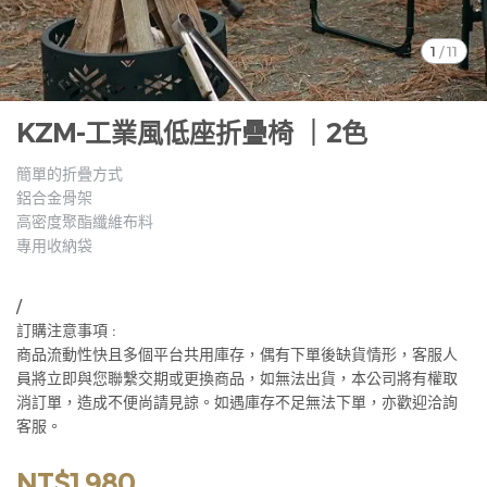
1
/
11
KZM-工業風低座折疊椅 ｜2色
簡單的折疊方式
鋁合金骨架
高密度聚酯纖維布料
專用收納袋
/
訂購注意事項 :
商品流動性快且多個平台共用庫存，偶有下單後缺貨情形，客服人
員將立即與您聯繫交期或更換商品，如無法出貨，本公司將有權取
消訂單，造成不便尚請見諒。如遇庫存不足無法下單，亦歡迎洽詢
客服。
NT$1,980