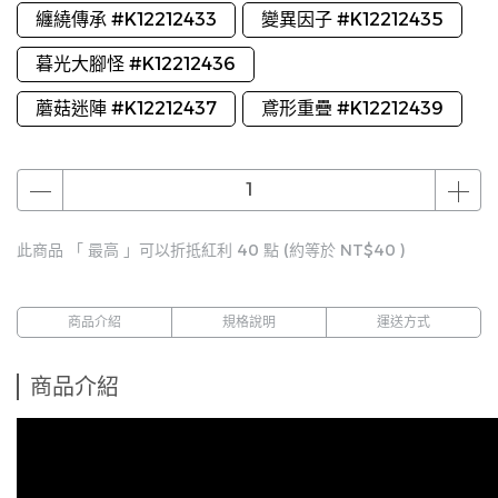
纏繞傳承 #K12212433
變異因子 #K12212435
暮光大腳怪 #K12212436
蘑菇迷陣 #K12212437
鳶形重疊 #K12212439
此商品 「 最高 」可以折抵紅利
40
點 (約等於
NT$40
)
商品介紹
規格說明
運送方式
商品介紹