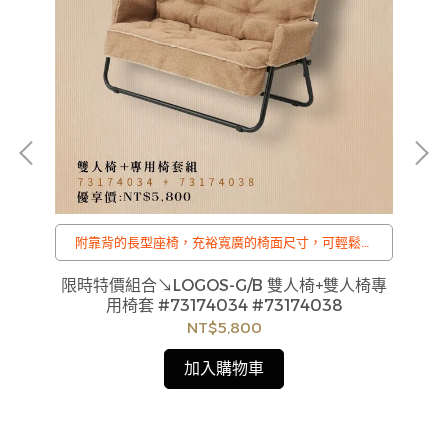
附靠背的長型座椅，充裕寬廣的椅面尺寸，可輕鬆倚
背，2個人坐也感覺非常輕鬆。
/
B-
限時特價組合↘LOGOS-G/B 雙人椅+雙人椅專
貨
訂購注意事項 :
用椅套 #73174034 #73174038
如
商品流動性快且多個平台共用庫存，偶有下單後缺貨
NT$5,800
見
情形，客服人員將立即與您聯繫交期或更換商品，如
無法出貨，本公司將有權取消訂單，造成不便尚請見
加入購物車
諒。如遇庫存不足無法下單，亦歡迎洽詢客服。