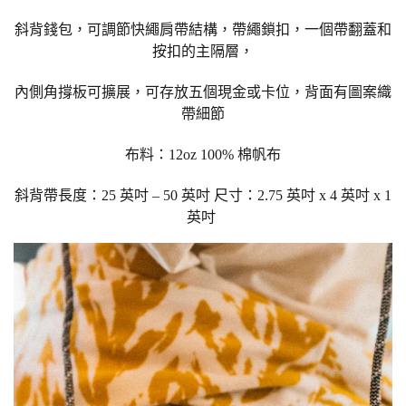
斜背錢包，可調節快繩肩帶結構，帶繩鎖扣，一個帶翻蓋和
按扣的主隔層，
內側角撐板可擴展，可存放五個現金或卡位，背面有圖案織
帶細節
布料：12oz 100% 棉帆布
斜背帶長度：25 英吋 – 50 英吋 尺寸：2.75 英吋 x 4 英吋 x 1
英吋