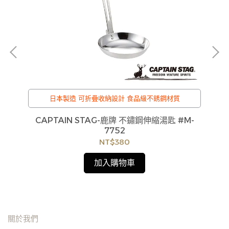
可
日本製造 可折疊收納設計 食品級不銹鋼材質
C
黑
CAPTAIN STAG-鹿牌 不鏽鋼伸縮湯匙 #M-
7752
貨
NT$380
如
見
加入購物車
關於我們