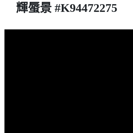
輝蜃景 #K94472275