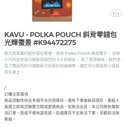
1
/
4
KAVU - POLKA POUCH 斜背零錢包
光輝蜃景 #K94472275
將大而笨重的配件留在家裡，使用 Polka Pouch 解放雙手。 這款
小巧的皮夾袋可輕鬆容納您的卡片和現金。 為了增添趣味，我們添
加了標誌性的可調節和可拆卸的快速繩帶，讓您可以將這款小袋斜
背在身上。
/
訂購注意事項 :
商品流動性快且多個平台共用庫存，偶有下單後缺貨情形，客服人
員將立即與您聯繫交期或更換商品，如無法出貨，本公司將有權取
消訂單，造成不便尚請見諒。如遇庫存不足無法下單，亦歡迎洽詢
客服。