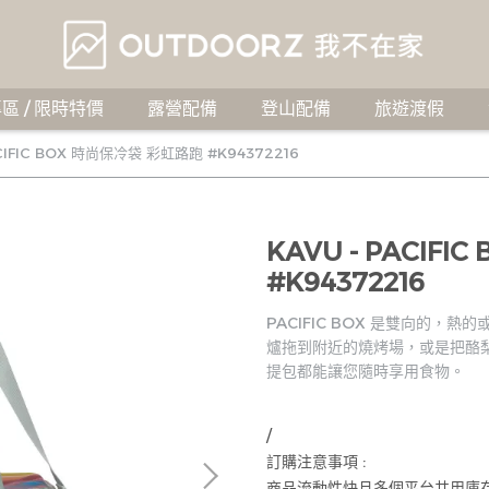
區 / 限時特價
露營配備
登山配備
旅遊渡假
ACIFIC BOX 時尚保冷袋 彩虹路跑 #K94372216
KAVU - PACIF
#K94372216
PACIFIC BOX 是雙向的，
爐拖到附近的燒烤場，或是把酪
提包都能讓您隨時享用食物。
/
訂購注意事項 :
商品流動性快且多個平台共用庫