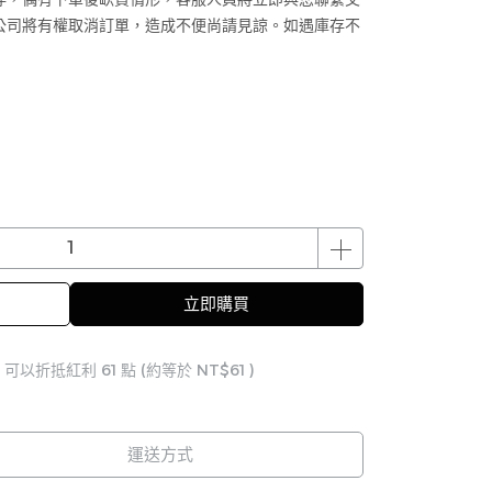
公司將有權取消訂單，造成不便尚請見諒。如遇庫存不
立即購買
 」可以折抵紅利
61
點 (約等於
NT$61
)
運送方式