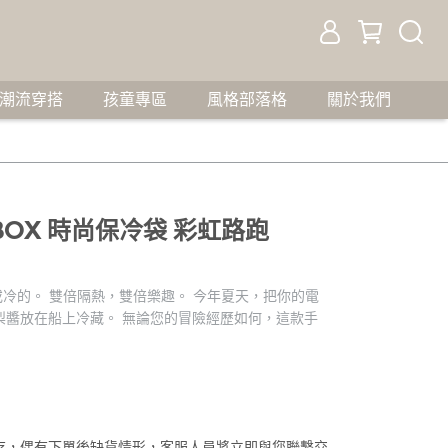
潮流穿搭
孩童專區
風格部落格
關於我們
IC BOX 時尚保冷袋 彩虹路跑
熱的或冷的。 雙倍隔熱，雙倍樂趣。 今年夏天，把你的電
梨醬放在船上冷藏。 無論您的冒險經歷如何，這款手
存，偶有下單後缺貨情形，客服人員將立即與您聯繫交