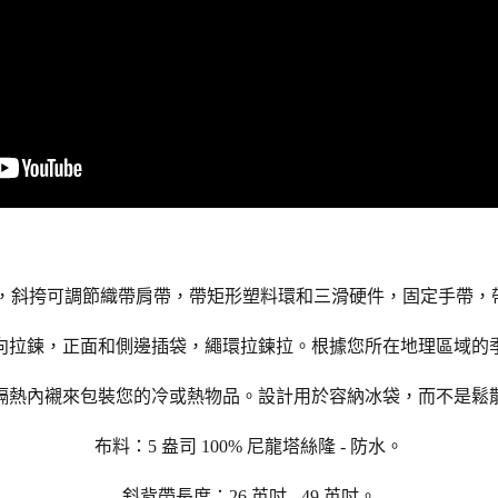
包，斜挎可調節織帶肩帶，帶矩形塑料環和三滑硬件，固定手帶，
向拉鍊，正面和側邊插袋，繩環拉鍊拉。根據您所在地理區域的
隔熱內襯來包裝您的冷或熱物品。設計用於容納冰袋，而不是鬆
布料：5 盎司 100% 尼龍塔絲隆 - 防水。
斜背帶長度：26 英吋 - 49 英吋。