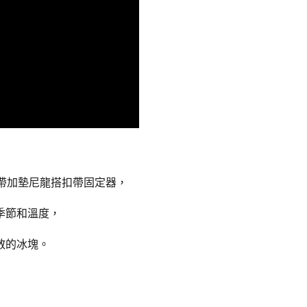
帶加墊尼龍搭扣帶固定器，
季節和溫度，
散的冰塊。