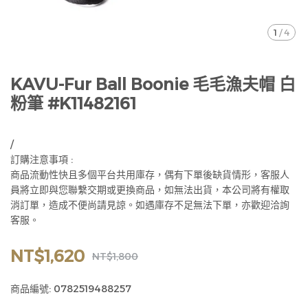
1
/
4
KAVU-Fur Ball Boonie 毛毛漁夫帽 白
粉筆 #K11482161
/
訂購注意事項 :
商品流動性快且多個平台共用庫存，偶有下單後缺貨情形，客服人
員將立即與您聯繫交期或更換商品，如無法出貨，本公司將有權取
消訂單，造成不便尚請見諒。如遇庫存不足無法下單，亦歡迎洽詢
客服。
NT$1,620
NT$1,800
商品編號:
0782519488257