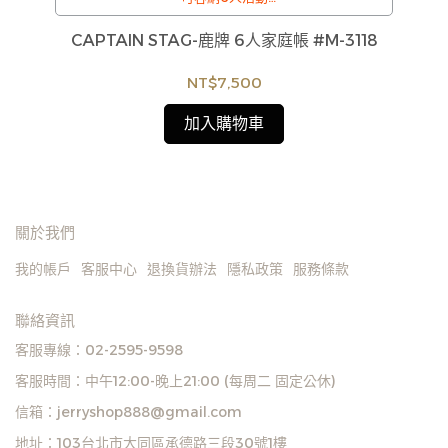
/
圓形
訂購注意事項 :
Co
CAPTAIN STAG-鹿牌 6人家庭帳 #M-3118
貨
商品流動性快且多個平台共用庫存，偶有下單後缺貨
如
情形，客服人員將立即與您聯繫交期或更換商品，如
NT$7,500
見
無法出貨，本公司將有權取消訂單，造成不便尚請見
諒。如遇庫存不足無法下單，亦歡迎洽詢客服。
加入購物車
關於我們
我的帳戶
客服中心
退換貨辦法
隱私政策
服務條款
聯絡資訊
客服專線：02-2595-9598
客服時間：中午12:00-晚上21:00 (每周二 固定公休)
信箱：jerryshop888@gmail.com
地址：103台北市大同區承德路三段30號1樓