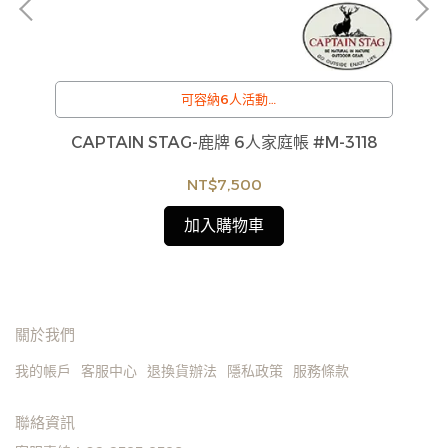
可容納6人活動
/
訂購注意事項 :
CAPTAIN STAG-鹿牌 6人家庭帳 #M-3118
7
貨
商品流動性快且多個平台共用庫存，偶有下單後缺貨
4
如
情形，客服人員將立即與您聯繫交期或更換商品，如
NT$7,500
見
無法出貨，本公司將有權取消訂單，造成不便尚請見
諒。如遇庫存不足無法下單，亦歡迎洽詢客服。
加入購物車
關於我們
我的帳戶
客服中心
退換貨辦法
隱私政策
服務條款
聯絡資訊