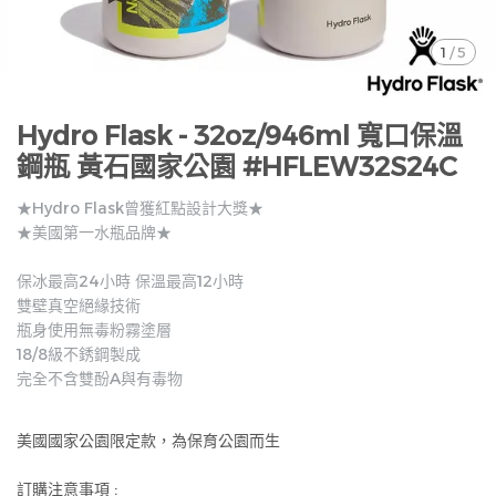
1
/
5
Hydro Flask - 32oz/946ml 寬口保溫
鋼瓶 黃石國家公園 #HFLEW32S24C
★Hydro Flask曾獲紅點設計大獎★
★美國第一水瓶品牌★
保冰最高24小時 保溫最高12小時
雙壁真空絕緣技術
瓶身使用無毒粉霧塗層
18/8級不銹鋼製成
完全不含雙酚A與有毒物
美國國家公園限定款，為保育公園而生
訂購注意事項 :