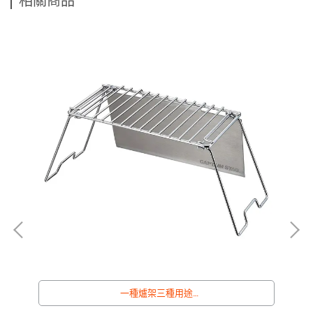
相關商品
 T-
貨
如
見
一種爐架三種用途
/