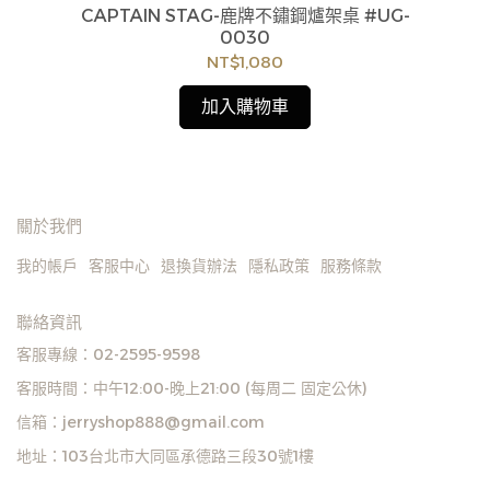
7
訂購注意事項 :
CAPTAIN STAG-鹿牌不鏽鋼爐架桌 #UG-
商品流動性快且多個平台共用庫存，偶有下單後缺貨
0030
情形，客服人員將立即與您聯繫交期或更換商品，如
NT$1,080
無法出貨，本公司將有權取消訂單，造成不便尚請見
諒。如遇庫存不足無法下單，亦歡迎洽詢客服。
加入購物車
關於我們
我的帳戶
客服中心
退換貨辦法
隱私政策
服務條款
聯絡資訊
客服專線：02-2595-9598
客服時間：中午12:00-晚上21:00 (每周二 固定公休)
信箱：jerryshop888@gmail.com
地址：103台北市大同區承德路三段30號1樓