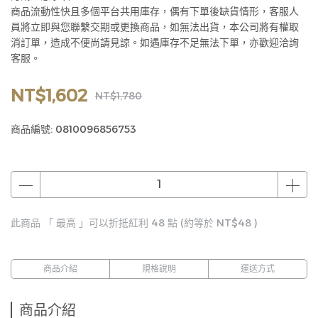
商品流動性快且多個平台共用庫存，偶有下單後缺貨情形，客服人
員將立即與您聯繫交期或更換商品，如無法出貨，本公司將有權取
消訂單，造成不便尚請見諒。如遇庫存不足無法下單，亦歡迎洽詢
客服。
NT$1,602
NT$1,780
商品編號:
0810096856753
此商品 「 最高 」可以折抵紅利
48
點 (約等於
NT$48
)
商品介紹
規格說明
運送方式
商品介紹