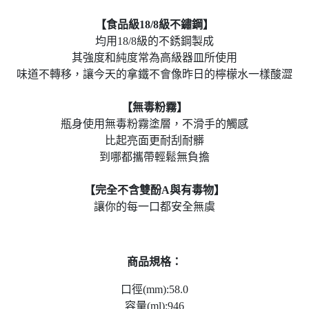
【食品級
18/8
級不鏽鋼】
均用18/8級的不銹鋼製成
其強度和純度常為高級器皿所使用
味道不轉移，讓今天的拿鐵不會像昨日的檸檬水一樣酸澀
【無毒粉霧】
瓶身使用無毒粉霧塗層，不滑手的觸感
比起亮面更耐刮耐髒
到哪都攜帶輕鬆無負擔
【完全不含雙酚
A
與有毒物】
讓你的每一口都安全無虞
商品規格：
口徑(mm):58.0
容量(ml):946